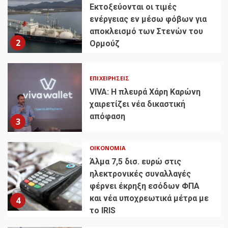
Εκτοξεύονται οι τιμές
ενέργειας εν μέσω φόβων για
αποκλεισμό των Στενών του
2
Ορμούζ
ΕΠΙΧΕΙΡΉΣΕΙΣ
VIVA: Η πλευρά Χάρη Καρώνη
χαιρετίζει νέα δικαστική
απόφαση
3
ΟΙΚΟΝΟΜΊΑ
Άλμα 7,5 δισ. ευρώ στις
ηλεκτρονικές συναλλαγές
φέρνει έκρηξη εσόδων ΦΠΑ
και νέα υποχρεωτικά μέτρα με
4
το IRIS