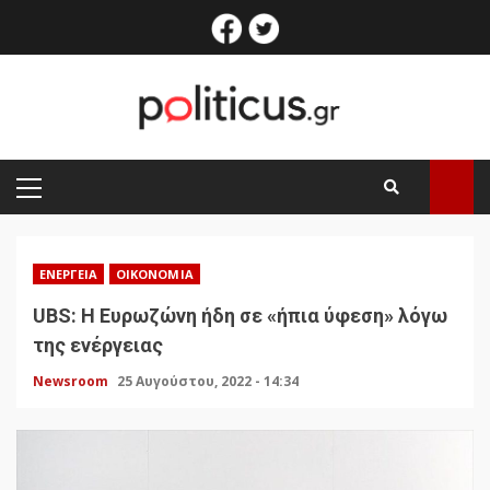
Skip
facebook
twitter
to
content
PRIMARY
MENU
ΕΝΈΡΓΕΙΑ
ΟΙΚΟΝΟΜΊΑ
UBS: Η Ευρωζώνη ήδη σε «ήπια ύφεση» λόγω
της ενέργειας
Newsroom
25 Αυγούστου, 2022 - 14:34