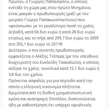
Πρώτον, ο Γιώργος Παπανδρέου, ο οποίος
ενέταξε τη χώρα μας στον πρώτο Μνημόνιο,
είναι μακράν ο πρωθυπουργός (μαζί με τον
μοιραίο Γιώργο Παπακωνσταντίνου) που
«φούσκωσε» με το μεγαλύτερο ποσό το χρέος.
Δηλαδή, κατά 56 δισ. ευρώ ή κατά 28 δισ. ευρώ
ετησίως και το πήγε από 299,7 δισ. ευρώ το 2009
στο 355,1 δισ. ευρώ το 2011!!!
Δεύτερον, ο πιο συνετός πρωθυπουργός
εμφανίζεται ο Αλέξης Τσίπρας (με τον υπεύθυνο
διαχειριστή του Ευκλείδη Τσακαλώτο), ο οποίος
αύξησε το χρέος συνολικά κατά 15,1 δισ. ευρώ ή
3,8 δισ. τον χρόνο.
Πρόκειται ασφαλώς για μια περίοδο κατά την
οποία η ελληνική οικονομία πλήττεται
δριμύτατα από τη διεθνή χρηματοπιστωτική
κρίση και αναταραχή. Επιπλέον, διαπιστώνεται
ήδη με καθυστέρηση ότι υπάρχει εφιαλτικός