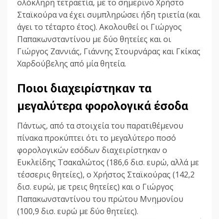
ολόκληρη τετραετία, με το σημερινό Χρήστο
Σταϊκούρα να έχει συμπληρώσει ήδη τριετία (και
άγει το τέταρτο έτος). Ακολουθεί οι Γιώργος
Παπακωνσταντίνου με δύο θητείες και οι
Γιώργος Ζαννιάς, Γιάννης Στουρνάρας και Γκίκας
Χαρδούβελης από μία θητεία.
Ποιοι διαχειρίστηκαν τα
μεγαλύτερα φορολογικά έσοδα
Πάντως, από τα στοιχεία του παρατιθέμενου
πίνακα προκύπτει ότι το μεγαλύτερο ποσό
φορολογικών εσόδων διαχειρίστηκαν ο
Ευκλείδης Τσακαλώτος (186,6 δισ. ευρώ, αλλά με
τέσσερις θητείες), ο Χρήστος Σταϊκούρας (142,2
δισ. ευρώ, με τρεις θητείες) και ο Γιώργος
Παπακωνσταντίνου του πρώτου Μνημονίου
(100,9 δισ. ευρώ με δύο θητείες).