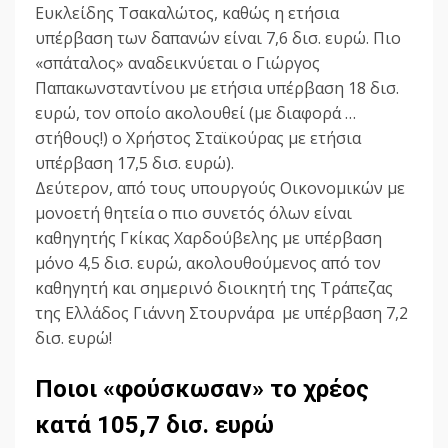
Ευκλείδης Τσακαλώτος, καθώς η ετήσια
υπέρβαση των δαπανών είναι 7,6 δισ. ευρώ. Πιο
«σπάταλος» αναδεικνύεται ο Γιώργος
Παπακωνσταντίνου με ετήσια υπέρβαση 18 δισ.
ευρώ, τον οποίο ακολουθεί (με διαφορά …
στήθους!) ο Χρήστος Σταϊκούρας με ετήσια
υπέρβαση 17,5 δισ. ευρώ).
Δεύτερον, από τους υπουργούς Οικονομικών με
μονοετή θητεία ο πιο συνετός όλων είναι
καθηγητής Γκίκας Χαρδούβελης με υπέρβαση
μόνο 4,5 δισ. ευρώ, ακολουθούμενος από τον
καθηγητή και σημερινό διοικητή της Τράπεζας
της Ελλάδος Γιάννη Στουρνάρα με υπέρβαση 7,2
δισ. ευρώ!
Ποιοι «φούσκωσαν» το χρέος
κατά 105,7 δισ. ευρώ