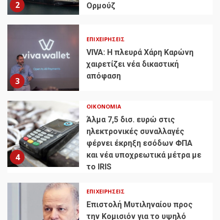
2
Ορμούζ
ΕΠΙΧΕΙΡΉΣΕΙΣ
VIVA: Η πλευρά Χάρη Καρώνη
χαιρετίζει νέα δικαστική
απόφαση
3
ΟΙΚΟΝΟΜΊΑ
Άλμα 7,5 δισ. ευρώ στις
ηλεκτρονικές συναλλαγές
φέρνει έκρηξη εσόδων ΦΠΑ
και νέα υποχρεωτικά μέτρα με
4
το IRIS
ΕΠΙΧΕΙΡΉΣΕΙΣ
Επιστολή Μυτιληναίου προς
την Κομισιόν για το υψηλό