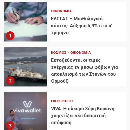
ΟΙΚΟΝΟΜΊΑ
ΕΛΣΤΑΤ – Μισθολογικό
κόστος: Αύξηση 5,9% στο α’
τρίμηνο
1
ΚΌΣΜΟΣ
ΟΙΚΟΝΟΜΊΑ
Εκτοξεύονται οι τιμές
ενέργειας εν μέσω φόβων για
αποκλεισμό των Στενών του
2
Ορμούζ
ΕΠΙΧΕΙΡΉΣΕΙΣ
VIVA: Η πλευρά Χάρη Καρώνη
χαιρετίζει νέα δικαστική
απόφαση
3