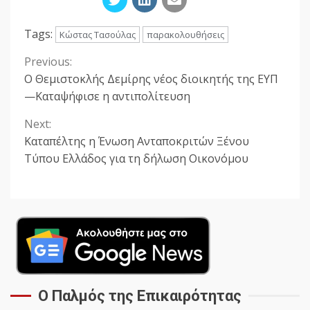
Tags:
Κώστας Τασούλας
παρακολουθήσεις
Previous:
Continue
Ο Θεμιστοκλής Δεμίρης νέος διοικητής της ΕΥΠ
Reading
—Καταψήφισε η αντιπολίτευση
Next:
Καταπέλτης η Ένωση Ανταποκριτών Ξένου
Τύπου Ελλάδος για τη δήλωση Οικονόμου
Ο Παλμός της Επικαιρότητας