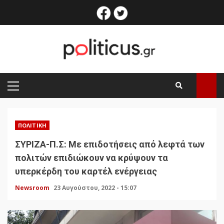
Skip
facebook
twitter
to
content
PRIMARY
MENU
ΠΟΛΙΤΙΚΉ
ΣΥΡΙΖΑ-Π.Σ: Με επιδοτήσεις από λεφτά των
πολιτών επιδιώκουν να κρύψουν τα
υπερκέρδη του καρτέλ ενέργειας
Newsroom
23 Αυγούστου, 2022 - 15:07