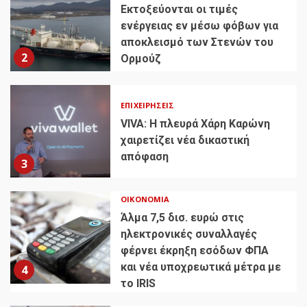
Εκτοξεύονται οι τιμές
ενέργειας εν μέσω φόβων για
αποκλεισμό των Στενών του
2
Ορμούζ
ΕΠΙΧΕΙΡΉΣΕΙΣ
VIVA: Η πλευρά Χάρη Καρώνη
χαιρετίζει νέα δικαστική
απόφαση
3
ΟΙΚΟΝΟΜΊΑ
Άλμα 7,5 δισ. ευρώ στις
ηλεκτρονικές συναλλαγές
φέρνει έκρηξη εσόδων ΦΠΑ
και νέα υποχρεωτικά μέτρα με
4
το IRIS