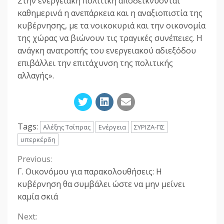
Στην ενεργειακή πολιτική αποδεικνύονται
καθημερινά η ανεπάρκεια και η αναξιοπιστία της
κυβέρνησης, με τα νοικοκυριά και την οικονομία
της χώρας να βιώνουν τις τραγικές συνέπειες. Η
ανάγκη ανατροπής του ενεργειακού αδιεξόδου
επιβάλλει την επιτάχυνση της πολιτικής
αλλαγής».
Tags:
Αλέξης Τσίπρας
Ενέργεια
ΣΥΡΙΖΑ-ΠΣ
υπερκέρδη
Previous:
Continue
Γ. Οικονόμου για παρακολουθήσεις: Η
Reading
κυβέρνηση θα συμβάλει ώστε να μην μείνει
καμία σκιά
Next: