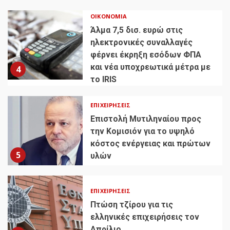
ΟΙΚΟΝΟΜΊΑ
Άλμα 7,5 δισ. ευρώ στις
ηλεκτρονικές συναλλαγές
φέρνει έκρηξη εσόδων ΦΠΑ
και νέα υποχρεωτικά μέτρα με
4
το IRIS
ΕΠΙΧΕΙΡΉΣΕΙΣ
Επιστολή Μυτιληναίου προς
την Κομισιόν για το υψηλό
κόστος ενέργειας και πρώτων
5
υλών
ΕΠΙΧΕΙΡΉΣΕΙΣ
Πτώση τζίρου για τις
ελληνικές επιχειρήσεις τον
Απρίλιο