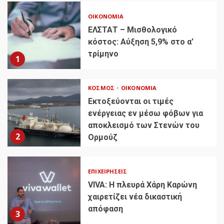
ΟΙΚΟΝΟΜΊΑ
ΕΛΣΤΑΤ – Μισθολογικό
κόστος: Αύξηση 5,9% στο α’
τρίμηνο
1
ΚΌΣΜΟΣ
ΟΙΚΟΝΟΜΊΑ
Εκτοξεύονται οι τιμές
ενέργειας εν μέσω φόβων για
αποκλεισμό των Στενών του
2
Ορμούζ
ΕΠΙΧΕΙΡΉΣΕΙΣ
VIVA: Η πλευρά Χάρη Καρώνη
χαιρετίζει νέα δικαστική
απόφαση
3