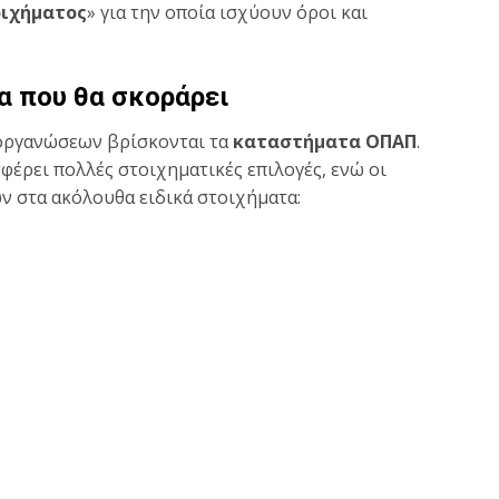
οιχήματος
» για την οποία ισχύουν όροι και
α που θα σκοράρει
ιοργανώσεων βρίσκονται τα
καταστήματα ΟΠΑΠ
.
φέρει πολλές στοιχηματικές επιλογές, ενώ οι
ν στα ακόλουθα ειδικά στοιχήματα: