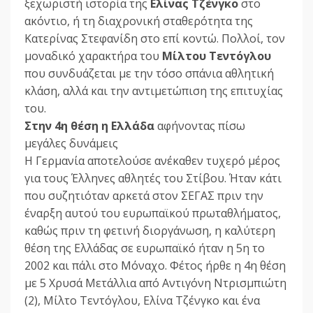
ξεχωριστή ιστορία της
Ελίνας Τζένγκο
στο
ακόντιο, ή τη διαχρονική σταθερότητα της
Κατερίνας Στεφανίδη στο επί κοντώ. Πολλοί, τον
μοναδικό χαρακτήρα του
Μίλτου Τεντόγλου
που συνδυάζεται με την τόσο σπάνια αθλητική
κλάση, αλλά και την αντιμετώπιση της επιτυχίας
του.
Στην 4η θέση η Ελλάδα
αφήνοντας πίσω
μεγάλες δυνάμεις
Η Γερμανία αποτελούσε ανέκαθεν τυχερό μέρος
για τους Έλληνες αθλητές του Στίβου. Ήταν κάτι
που συζητιόταν αρκετά στον ΣΕΓΑΣ πριν την
έναρξη αυτού του ευρωπαϊκού πρωταθλήματος,
καθώς πριν τη φετινή διοργάνωση, η καλύτερη
θέση της Ελλάδας σε ευρωπαϊκό ήταν η 5η το
2002 και πάλι στο Μόναχο. Φέτος ήρθε η 4η θέση
με 5 Χρυσά Μετάλλια από Αντιγόνη Ντρισμπιώτη
(2), Μίλτο Τεντόγλου, Ελίνα Τζένγκο και ένα