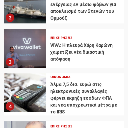
ενέργειας εν μέσω φόβων για
αποκλεισμό των Στενών του
2
Ορμούζ
ΕΠΙΧΕΙΡΉΣΕΙΣ
VIVA: Η πλευρά Χάρη Καρώνη
χαιρετίζει νέα δικαστική
απόφαση
3
ΟΙΚΟΝΟΜΊΑ
Άλμα 7,5 δισ. ευρώ στις
ηλεκτρονικές συναλλαγές
φέρνει έκρηξη εσόδων ΦΠΑ
και νέα υποχρεωτικά μέτρα με
4
το IRIS
ΕΠΙΧΕΙΡΉΣΕΙΣ