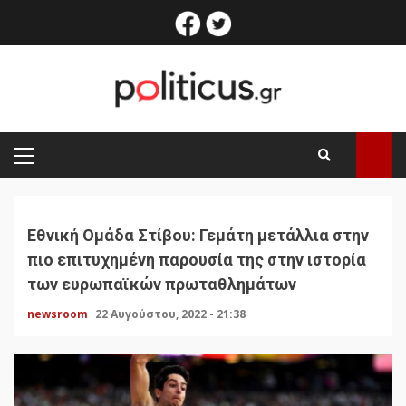
Skip
facebook
twitter
to
content
PRIMARY
MENU
Εθνική Ομάδα Στίβου: Γεμάτη μετάλλια στην
πιο επιτυχημένη παρουσία της στην ιστορία
των ευρωπαϊκών πρωταθλημάτων
newsroom
22 Αυγούστου, 2022 - 21:38