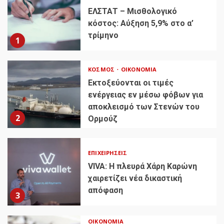
ΕΛΣΤΑΤ – Μισθολογικό
κόστος: Αύξηση 5,9% στο α’
τρίμηνο
1
ΚΌΣΜΟΣ
ΟΙΚΟΝΟΜΊΑ
Εκτοξεύονται οι τιμές
ενέργειας εν μέσω φόβων για
αποκλεισμό των Στενών του
2
Ορμούζ
ΕΠΙΧΕΙΡΉΣΕΙΣ
VIVA: Η πλευρά Χάρη Καρώνη
χαιρετίζει νέα δικαστική
απόφαση
3
ΟΙΚΟΝΟΜΊΑ