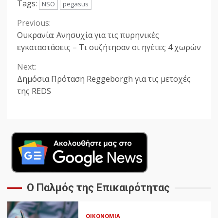
Tags:
NSO
pegasus
Previous:
Continue
Ουκρανία: Ανησυχία για τις πυρηνικές
Reading
εγκαταστάσεις – Τι συζήτησαν οι ηγέτες 4 χωρών
Next:
Δημόσια Πρόταση Reggeborgh για τις μετοχές
της REDS
Ο Παλμός της Επικαιρότητας
ΟΙΚΟΝΟΜΊΑ