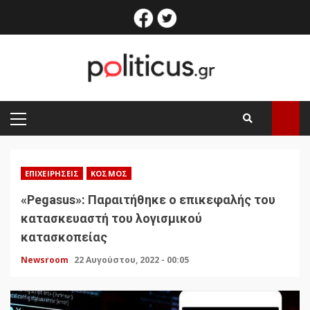
Skip
facebook
twitter
to
content
PRIMARY
MENU
ΕΠΙΧΕΙΡΉΣΕΙΣ
ΚΌΣΜΟΣ
«Pegasus»: Παραιτήθηκε ο επικεφαλής του
κατασκευαστή του λογισμικού
κατασκοπείας
Newsroom
22 Αυγούστου, 2022 - 00:05