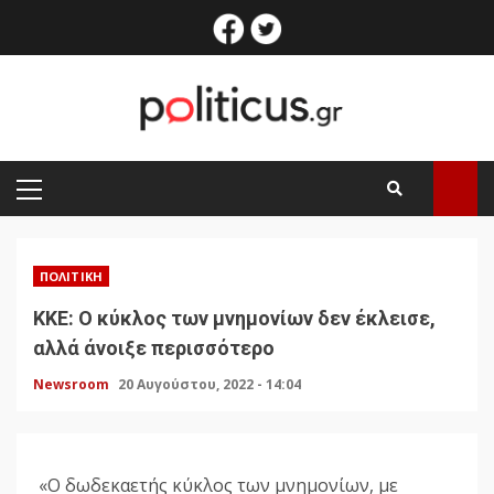
Skip
facebook
twitter
to
content
PRIMARY
MENU
ΠΟΛΙΤΙΚΉ
ΚΚΕ: Ο κύκλος των μνημονίων δεν έκλεισε,
αλλά άνοιξε περισσότερο
Newsroom
20 Αυγούστου, 2022 - 14:04
«Ο δωδεκαετής κύκλος των μνημονίων, με