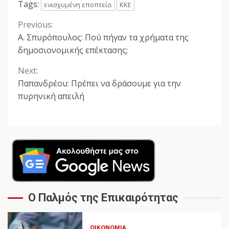
Tags:
ενισχυμένη εποπτεία
ΚΚΕ
Previous:
Continue
Α. Σπυρόπουλος: Πού πήγαν τα χρήματα της
Reading
δημοσιονομικής επέκτασης;
Next:
Παπανδρέου: Πρέπει να δράσουμε για την
πυρηνική απειλή
Ο Παλμός της Επικαιρότητας
ΟΙΚΟΝΟΜΊΑ