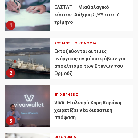
ΕΛΣΤΑΤ – Μισθολογικό
κόστος: Αύξηση 5,9% στο α’
τρίμηνο
1
ΚΌΣΜΟΣ
ΟΙΚΟΝΟΜΊΑ
Εκτοξεύονται οι τιμές
ενέργειας εν μέσω φόβων για
αποκλεισμό των Στενών του
2
Ορμούζ
ΕΠΙΧΕΙΡΉΣΕΙΣ
VIVA: Η πλευρά Χάρη Καρώνη
χαιρετίζει νέα δικαστική
απόφαση
3
ΟΙΚΟΝΟΜΊΑ