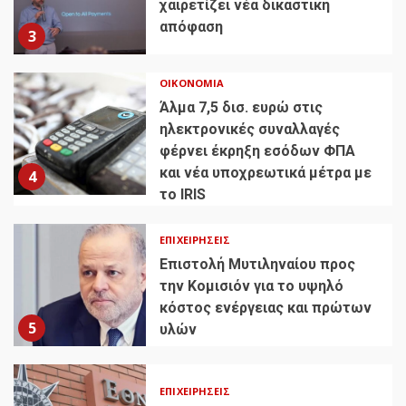
χαιρετίζει νέα δικαστική
απόφαση
3
ΟΙΚΟΝΟΜΊΑ
Άλμα 7,5 δισ. ευρώ στις
ηλεκτρονικές συναλλαγές
φέρνει έκρηξη εσόδων ΦΠΑ
και νέα υποχρεωτικά μέτρα με
4
το IRIS
ΕΠΙΧΕΙΡΉΣΕΙΣ
Επιστολή Μυτιληναίου προς
την Κομισιόν για το υψηλό
κόστος ενέργειας και πρώτων
5
υλών
ΕΠΙΧΕΙΡΉΣΕΙΣ