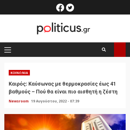
Skip
facebook
twitter
to
content
PRIMARY
MENU
ΚΟΙΝΩΝΊΑ
Καιρός: Καύσωνας με θερμοκρασίες έως 41
βαθμούς – Πού θα είναι πιο αισθητή η ζέστη
Newsroom
19 Αυγούστου, 2022 - 07:39