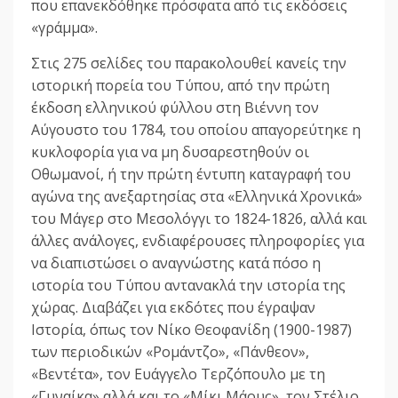
που επανεκδόθηκε πρόσφατα από τις εκδόσεις
«γράμμα».
Στις 275 σελίδες του παρακολουθεί κανείς την
ιστορική πορεία του Τύπου, από την πρώτη
έκδοση ελληνικού φύλλου στη Βιέννη τον
Αύγουστο του 1784, του οποίου απαγορεύτηκε η
κυκλοφορία για να μη δυσαρεστηθούν οι
Οθωμανοί, ή την πρώτη έντυπη καταγραφή του
αγώνα της ανεξαρτησίας στα «Ελληνικά Χρονικά»
του Μάγερ στο Μεσολόγγι το 1824-1826, αλλά και
άλλες ανάλογες, ενδιαφέρουσες πληροφορίες για
να διαπιστώσει ο αναγνώστης κατά πόσο η
ιστορία του Τύπου αντανακλά την ιστορία της
χώρας. Διαβάζει για εκδότες που έγραψαν
Ιστορία, όπως τον Νίκο Θεοφανίδη (1900-1987)
των περιοδικών «Ρομάντζο», «Πάνθεον»,
«Βεντέτα», τον Ευάγγελο Τερζόπουλο με τη
«Γυναίκα» αλλά και το «Μίκι Μάους», τον Στέλιο