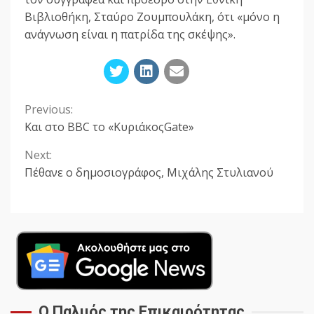
Βιβλιοθήκη, Σταύρο Ζουμπουλάκη, ότι «μόνο η
ανάγνωση είναι η πατρίδα της σκέψης».
Previous:
Continue
Και στο BBC το «ΚυριάκοςGate»
Reading
Next:
Πέθανε ο δημοσιογράφος, Μιχάλης Στυλιανού
Ο Παλμός της Επικαιρότητας