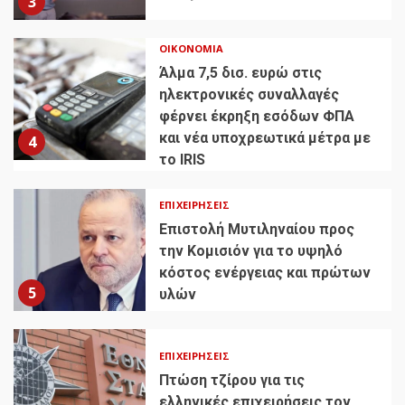
3
ΟΙΚΟΝΟΜΊΑ
Άλμα 7,5 δισ. ευρώ στις
ηλεκτρονικές συναλλαγές
φέρνει έκρηξη εσόδων ΦΠΑ
και νέα υποχρεωτικά μέτρα με
4
το IRIS
ΕΠΙΧΕΙΡΉΣΕΙΣ
Επιστολή Μυτιληναίου προς
την Κομισιόν για το υψηλό
κόστος ενέργειας και πρώτων
5
υλών
ΕΠΙΧΕΙΡΉΣΕΙΣ
Πτώση τζίρου για τις
ελληνικές επιχειρήσεις τον