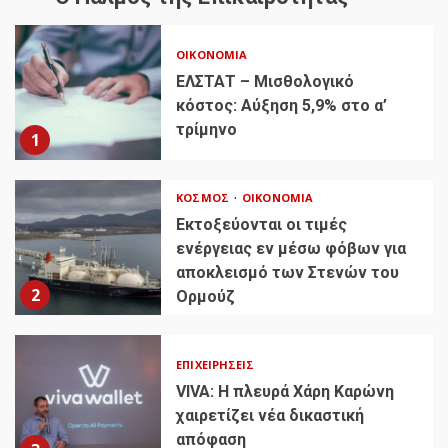
ΟΙΚΟΝΟΜΊΑ
ΕΛΣΤΑΤ – Μισθολογικό
κόστος: Αύξηση 5,9% στο α’
τρίμηνο
1
ΚΌΣΜΟΣ
ΟΙΚΟΝΟΜΊΑ
Εκτοξεύονται οι τιμές
ενέργειας εν μέσω φόβων για
αποκλεισμό των Στενών του
2
Ορμούζ
ΕΠΙΧΕΙΡΉΣΕΙΣ
VIVA: Η πλευρά Χάρη Καρώνη
χαιρετίζει νέα δικαστική
απόφαση