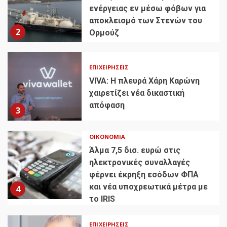
ενέργειας εν μέσω φόβων για
αποκλεισμό των Στενών του
2
Ορμούζ
ΕΠΙΧΕΙΡΉΣΕΙΣ
VIVA: Η πλευρά Χάρη Καρώνη
χαιρετίζει νέα δικαστική
απόφαση
3
ΟΙΚΟΝΟΜΊΑ
Άλμα 7,5 δισ. ευρώ στις
ηλεκτρονικές συναλλαγές
φέρνει έκρηξη εσόδων ΦΠΑ
και νέα υποχρεωτικά μέτρα με
4
το IRIS
ΕΠΙΧΕΙΡΉΣΕΙΣ