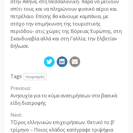
στην Αθήνα, στη Θεσσαλονίκη- παρά να μείνουν
σπίτι τους και να πληρώνουν φυσικό αέριο και
πετρέλαιο. Επίσης θα κάνουμε καμπάνια, με
στόχο την επιμήκυνση της τουριστικής
περιόδου- στις χώρες της Βόρειας Ευρώπης, στη
Σκανδιναβία αλλά και στη Γαλλία, την Ελβετία»
δήλωσε.
Tags:
τουρισμός
Previous:
Continue
Ανησυχία για το κύμα ανατιμήσεων στα βασικά
Reading
είδη διατροφής
Next:
Τζίρος ελληνικών επιχειρήσεων: Θετικό το β’
τρίμηνο – Ποιος κλάδος κατέγραψε τριψήφια