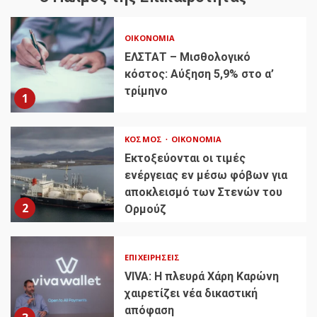
ΟΙΚΟΝΟΜΊΑ
ΕΛΣΤΑΤ – Μισθολογικό
κόστος: Αύξηση 5,9% στο α’
τρίμηνο
1
ΚΌΣΜΟΣ
ΟΙΚΟΝΟΜΊΑ
Εκτοξεύονται οι τιμές
ενέργειας εν μέσω φόβων για
αποκλεισμό των Στενών του
2
Ορμούζ
ΕΠΙΧΕΙΡΉΣΕΙΣ
VIVA: Η πλευρά Χάρη Καρώνη
χαιρετίζει νέα δικαστική
απόφαση