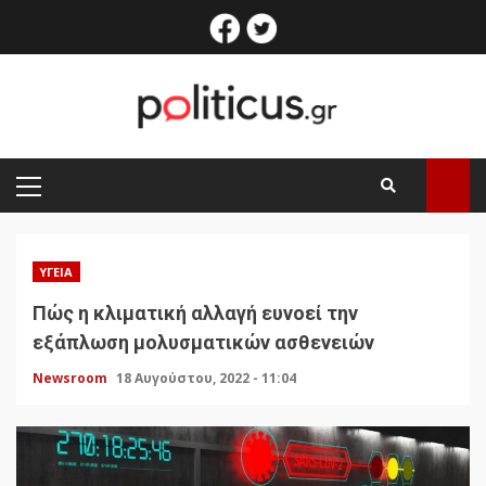
Skip
facebook
twitter
to
content
PRIMARY
MENU
ΥΓΕΊΑ
Πώς η κλιματική αλλαγή ευνοεί την
εξάπλωση μολυσματικών ασθενειών
Newsroom
18 Αυγούστου, 2022 - 11:04