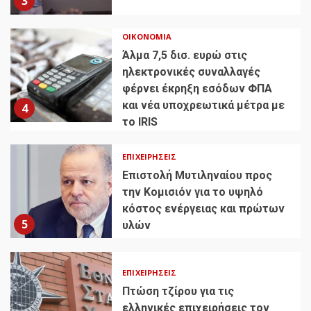
3
ΟΙΚΟΝΟΜΊΑ
Άλμα 7,5 δισ. ευρώ στις
ηλεκτρονικές συναλλαγές
φέρνει έκρηξη εσόδων ΦΠΑ
και νέα υποχρεωτικά μέτρα με
4
το IRIS
ΕΠΙΧΕΙΡΉΣΕΙΣ
Επιστολή Μυτιληναίου προς
την Κομισιόν για το υψηλό
κόστος ενέργειας και πρώτων
5
υλών
ΕΠΙΧΕΙΡΉΣΕΙΣ
Πτώση τζίρου για τις
ελληνικές επιχειρήσεις τον