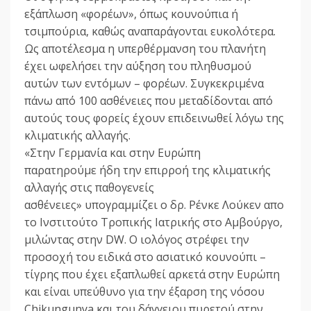
εξάπλωση «φορέων», όπως κουνούπια ή
τσιμπούρια, καθώς αναπαράγονται ευκολότερα.
Ως αποτέλεσμα η υπερθέρμανση του πλανήτη
έχει ωφελήσει την αύξηση του πληθυσμού
αυτών των εντόμων – φορέων. Συγκεκριμένα
πάνω από 100 ασθένειες που μεταδίδονται από
αυτούς τους φορείς έχουν επιδεινωθεί λόγω της
κλιματικής αλλαγής.
«Στην Γερμανία και στην Ευρώπη
παρατηρούμε ήδη την επιρροή της κλιματικής
αλλαγής στις παθογενείς
ασθένειες» υπογραμμίζει ο δρ. Ρένκε Λούκεν απο
το Ινστιτούτο Τροπικής Ιατρικής στο Αμβούργο,
μιλώντας στην DW. Ο ιολόγος στρέφει την
προσοχή του ειδικά στο ασιατικό κουνούπι –
τίγρης που έχει εξαπλωθεί αρκετά στην Ευρώπη
και είναι υπεύθυνο για την έξαρση της νόσου
Chikungunya και του δάγγειου πυρετού στην