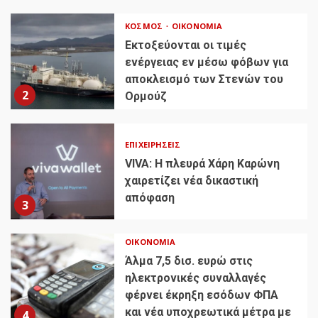
ΚΌΣΜΟΣ
ΟΙΚΟΝΟΜΊΑ
Εκτοξεύονται οι τιμές
ενέργειας εν μέσω φόβων για
αποκλεισμό των Στενών του
2
Ορμούζ
ΕΠΙΧΕΙΡΉΣΕΙΣ
VIVA: Η πλευρά Χάρη Καρώνη
χαιρετίζει νέα δικαστική
απόφαση
3
ΟΙΚΟΝΟΜΊΑ
Άλμα 7,5 δισ. ευρώ στις
ηλεκτρονικές συναλλαγές
φέρνει έκρηξη εσόδων ΦΠΑ
και νέα υποχρεωτικά μέτρα με
4