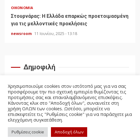
ΟΙΚΟΝΟΜΊΑ
Στουρνάρας: Η Ελλάδα επαρκώς προετοιμασμένη
για τις μελλοντικές προκλήσεις
newsroom
11 Ιουνίου, 2025 - 13:18
Δημοφιλή
Χρησιμοποιούμε cookies στον ιστότοπό μας για να σας
προσφέρουμε την πιο σχετική εμπειρία θυμίζοντας τις
προτιμήσεις σας και επαναλαμβανόμενες επισκέψεις.
Κάνοντας κλικ στο "Αποδοχή όλων", συναινείτε στη
χρήση ΟΛΩΝ των cookies. Ωστόσο, μπορείτε να
επισκεφτείτε τις "Ρυθμίσεις cookie" για να παράσχετε μια
ελεγχόμενη συγκατάθεση.
facebook
twitter
Ρυθμίσεις cookie
Αποδοχή όλων
Politicus.gr Copyright © All rights reserved.