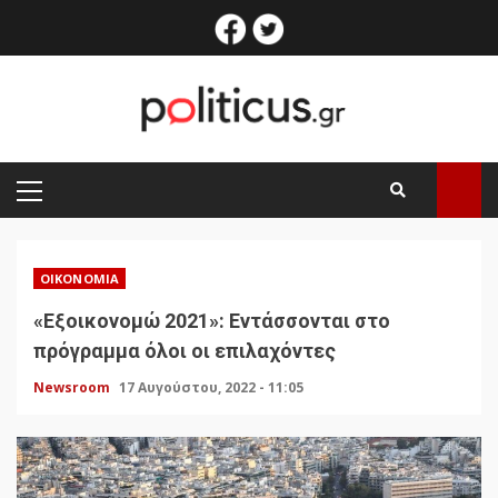
Skip
facebook
twitter
to
content
PRIMARY
MENU
ΟΙΚΟΝΟΜΊΑ
«Εξοικονομώ 2021»: Εντάσσονται στο
πρόγραμμα όλοι οι επιλαχόντες
Newsroom
17 Αυγούστου, 2022 - 11:05