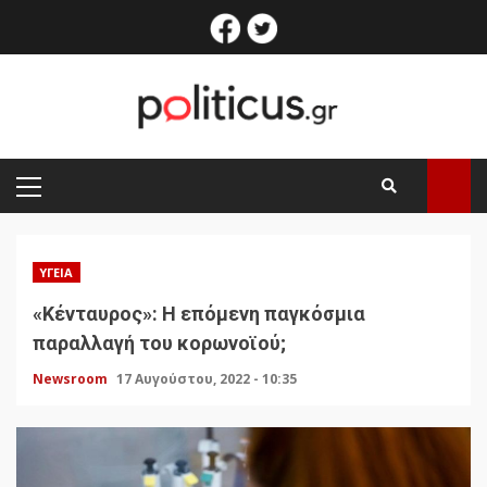
Skip
facebook
twitter
to
content
PRIMARY
MENU
ΥΓΕΊΑ
«Κένταυρος»: H επόμενη παγκόσμια
παραλλαγή του κορωνοϊού;
Newsroom
17 Αυγούστου, 2022 - 10:35