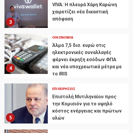
VIVA: Η πλευρά Χάρη Καρώνη
χαιρετίζει νέα δικαστική
απόφαση
3
ΟΙΚΟΝΟΜΊΑ
Άλμα 7,5 δισ. ευρώ στις
ηλεκτρονικές συναλλαγές
φέρνει έκρηξη εσόδων ΦΠΑ
και νέα υποχρεωτικά μέτρα με
4
το IRIS
ΕΠΙΧΕΙΡΉΣΕΙΣ
Επιστολή Μυτιληναίου προς
την Κομισιόν για το υψηλό
κόστος ενέργειας και πρώτων
5
υλών