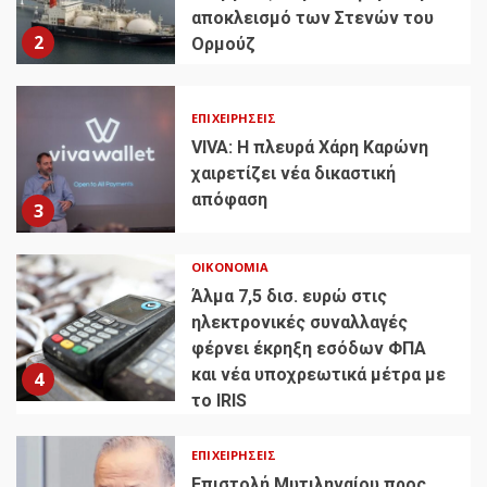
αποκλεισμό των Στενών του
2
Ορμούζ
ΕΠΙΧΕΙΡΉΣΕΙΣ
VIVA: Η πλευρά Χάρη Καρώνη
χαιρετίζει νέα δικαστική
απόφαση
3
ΟΙΚΟΝΟΜΊΑ
Άλμα 7,5 δισ. ευρώ στις
ηλεκτρονικές συναλλαγές
φέρνει έκρηξη εσόδων ΦΠΑ
και νέα υποχρεωτικά μέτρα με
4
το IRIS
ΕΠΙΧΕΙΡΉΣΕΙΣ
Επιστολή Μυτιληναίου προς