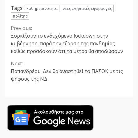
Tags:
καθημερινότητα
νέες ψηφιακές εφαρμογές
πολίτης
Previous:
Continue
Ξορκίζουν το ενδεχόμενο lockdown στην
Reading
κυβέρνηση, παρά την έξαρση της πανδημίας
καθώς προσδοκούν ότι τα μέτρα θα αποδώσουν
Next:
Παπανδρέου: Δεν θα αναστηθεί το ΠΑΣΟΚ με τις
ψήφους της ΝΔ