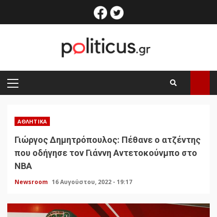
Skip
facebook
twitter
to
content
PRIMARY
MENU
ΑΘΛΗΤΙΚΆ
Γιώργος Δημητρόπουλος: Πέθανε ο ατζέντης
που οδήγησε τον Γιάννη Αντετοκούνμπο στο
ΝΒΑ
Newsroom
16 Αυγούστου, 2022 - 19:17