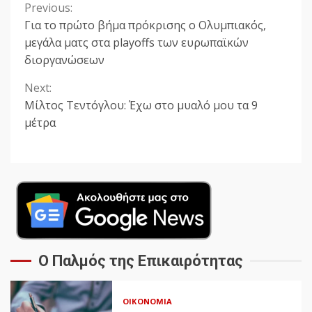
Previous:
Continue
Για το πρώτο βήμα πρόκρισης ο Ολυμπιακός,
Reading
μεγάλα ματς στα playoffs των ευρωπαϊκών
διοργανώσεων
Next:
Μίλτος Τεντόγλου: Έχω στο μυαλό μου τα 9
μέτρα
Ο Παλμός της Επικαιρότητας
ΟΙΚΟΝΟΜΊΑ