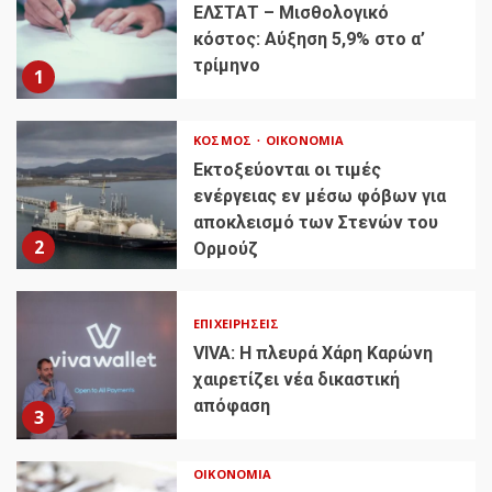
ΕΛΣΤΑΤ – Μισθολογικό
κόστος: Αύξηση 5,9% στο α’
τρίμηνο
1
ΚΌΣΜΟΣ
ΟΙΚΟΝΟΜΊΑ
Εκτοξεύονται οι τιμές
ενέργειας εν μέσω φόβων για
αποκλεισμό των Στενών του
2
Ορμούζ
ΕΠΙΧΕΙΡΉΣΕΙΣ
VIVA: Η πλευρά Χάρη Καρώνη
χαιρετίζει νέα δικαστική
απόφαση
3
ΟΙΚΟΝΟΜΊΑ