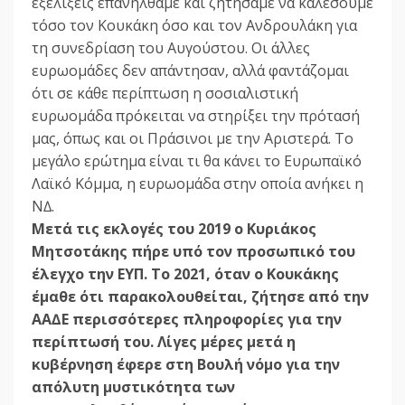
εξελίξεις επανήλθαµε και ζητήσαµε να καλέσουµε
τόσο τον Κουκάκη όσο και τον Ανδρουλάκη για
τη συνεδρίαση του Αυγούστου. Οι άλλες
ευρωοµάδες δεν απάντησαν, αλλά φαντάζοµαι
ότι σε κάθε περίπτωση η σοσιαλιστική
ευρωοµάδα πρόκειται να στηρίξει την πρότασή
µας, όπως και οι Πράσινοι µε την Αριστερά. Το
µεγάλο ερώτηµα είναι τι θα κάνει το Ευρωπαϊκό
Λαϊκό Κόµµα, η ευρωοµάδα στην οποία ανήκει η
Ν∆.
Μετά τις εκλογές του 2019 ο Κυριάκος
Μητσοτάκης πήρε υπό τον προσωπικό του
έλεγχο την ΕΥΠ. Το 2021, όταν ο Κουκάκης
έµαθε ότι παρακολουθείται, ζήτησε από την
ΑΑ∆Ε περισσότερες πληροφορίες για την
περίπτωσή του. Λίγες µέρες µετά η
κυβέρνηση έφερε στη Βουλή νόµο για την
απόλυτη µυστικότητα των