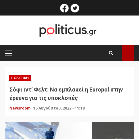
Skip
facebook
twitter
to
content
PRIMARY
MENU
ΠΟΛΙΤΙΚΉ
Σόφι ιντ’ Φελτ: Να εμπλακεί η Europol στην
έρευνα για τις υποκλοπές
Newsroom
16 Αυγούστου, 2022 - 11:18