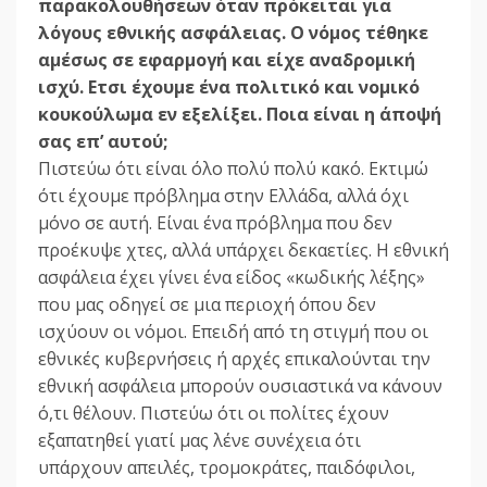
παρακολουθήσεων όταν πρόκειται για
λόγους εθνικής ασφάλειας. Ο νόµος τέθηκε
αµέσως σε εφαρµογή και είχε αναδροµική
ισχύ. Ετσι έχουµε ένα πολιτικό και νοµικό
κουκούλωµα εν εξελίξει. Ποια είναι η άποψή
σας επ’ αυτού;
Πιστεύω ότι είναι όλο πολύ πολύ κακό. Εκτιµώ
ότι έχουµε πρόβληµα στην Ελλάδα, αλλά όχι
µόνο σε αυτή. Είναι ένα πρόβληµα που δεν
προέκυψε χτες, αλλά υπάρχει δεκαετίες. Η εθνική
ασφάλεια έχει γίνει ένα είδος «κωδικής λέξης»
που µας οδηγεί σε µια περιοχή όπου δεν
ισχύουν οι νόµοι. Επειδή από τη στιγµή που οι
εθνικές κυβερνήσεις ή αρχές επικαλούνται την
εθνική ασφάλεια µπορούν ουσιαστικά να κάνουν
ό,τι θέλουν. Πιστεύω ότι οι πολίτες έχουν
εξαπατηθεί γιατί µας λένε συνέχεια ότι
υπάρχουν απειλές, τροµοκράτες, παιδόφιλοι,