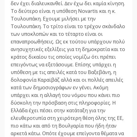
δεν έχει διαλευκανθεί. ∆εν έχω δει καµία κίνηση.
Το δεύτερο είναι η υπόθεση Novartis και η κ.
Τουλουπάκη. Εχουµε µιλήσει µε την
Τουλουπάκη. Το τρίτο είναι το τρέχον σκάνδαλο
των υποκλοπών και το τέταρτο είναι οι
επαναπροωθήσεις. Ως εκ τούτου υπάρχουν πολύ
ανησυχητικές εξελίξεις για τη δηµοκρατία και το
κράτος δικαίου τις οποίες νοµίζω ότι πρέπει
επειγόντως να εξετάσουµε. Επίσης υπάρχει η
υπόθεση µε τις απειλές κατά του Βαξεβάνη, η
δολοφονία Καραϊβάζ αλλά και οι πολλές απειλές
κατά των δηµοσιογράφων εν γένει. Ακόµη
υπάρχει και η αλλαγή του νόµου που κάνει πιο
δύσκολη την πρόσβαση στις πληροφορίες. Η
Ελλάδα έχει πέσει στην κατάταξη για την
ελευθεροτυπία στη χειρότερη θέση όλης της ΕΕ,
πιο κάτω και από τη Βουλγαρία που ήδη ήταν
αρκετά κάτω. Οπότε έχουµε επείγοντα θέµατα να