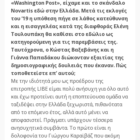
«Washington Post», είχαµε και το σκάνδαλο
Novartis εδώ στην Ελλάδα. Μετά τις εκλογές
του ’19 η υπόθεση πήγε σε λάθος κατεύθυνση
και η εισαγγελέας κατά της διαφθοράς Ελένη
Τουλουπάκη θα καθίσει στο εδώλιο ως
κατηγορούµενη για τις παρεµβάσεις της.
Ταυτόχρονα, ο Κώστας Βαξεβάνης και η
Γιάννα Παπαδάκου διώκονταν εξαιτίας της
δηµοσιογραφικής δουλειάς που έκαναν. Πώς
τοποθετείστε επ’ αυτού;
Με την ιδιότητά µου ως προέδρου της
επιτροπής LIBE είµαι πολύ ανήσυχη για όλο αυτό
και έχω προτείνει αυτή η εποπτεύουσα οµάδα να
ταξιδέψει στην Ελλάδα ξεχωριστά, πιθανότατα
από το επόµενο έτος, αλλά αυτό µένει να
αποφασιστεί. Πράγµατι υπάρχουν τέσσερα
ανησυχητικά συµβάντα. Το πρώτο είναι η
δολοφονία του Γιώργου Καραϊβάζ που ακόµη