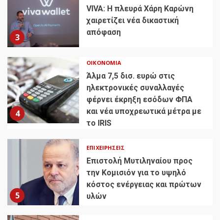
VIVA: Η πλευρά Χάρη Καρώνη
χαιρετίζει νέα δικαστική
απόφαση
3
ΟΙΚΟΝΟΜΊΑ
Άλμα 7,5 δισ. ευρώ στις
ηλεκτρονικές συναλλαγές
φέρνει έκρηξη εσόδων ΦΠΑ
και νέα υποχρεωτικά μέτρα με
4
το IRIS
ΕΠΙΧΕΙΡΉΣΕΙΣ
Επιστολή Μυτιληναίου προς
την Κομισιόν για το υψηλό
κόστος ενέργειας και πρώτων
5
υλών