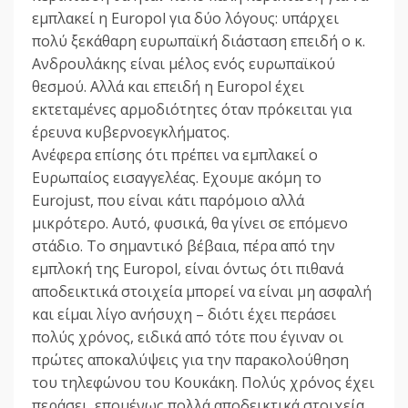
εµπλακεί η Europol για δύο λόγους: υπάρχει
πολύ ξεκάθαρη ευρωπαϊκή διάσταση επειδή ο κ.
Ανδρουλάκης είναι µέλος ενός ευρωπαϊκού
θεσµού. Αλλά και επειδή η Europol έχει
εκτεταµένες αρµοδιότητες όταν πρόκειται για
έρευνα κυβερνοεγκλήµατος.
Ανέφερα επίσης ότι πρέπει να εµπλακεί ο
Ευρωπαίος εισαγγελέας. Εχουµε ακόµη το
Eurojust, που είναι κάτι παρόµοιο αλλά
µικρότερο. Αυτό, φυσικά, θα γίνει σε επόµενο
στάδιο. Το σηµαντικό βέβαια, πέρα από την
εµπλοκή της Europol, είναι όντως ότι πιθανά
αποδεικτικά στοιχεία µπορεί να είναι µη ασφαλή
και είµαι λίγο ανήσυχη – διότι έχει περάσει
πολύς χρόνος, ειδικά από τότε που έγιναν οι
πρώτες αποκαλύψεις για την παρακολούθηση
του τηλεφώνου του Κουκάκη. Πολύς χρόνος έχει
περάσει, εποµένως πολλά αποδεικτικά στοιχεία