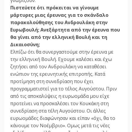
γνωρίζουν.
Πιστεύετε ότι πρόκειται να γίνουµε
µάρτυρες µιας έρευνας για το σκάνδαλο
παρακολούθησης του Ανδρουλάκη στην
Ευρωβουλή; Ανεξάρτητα από την έρευνα που
θα γίνει από την ελληνική Βουλή και τη
∆ικαιοσύνη;
Ελπίζω ότι θα συνεργαστούµε στην έρευνα µε
την ελληνική Βουλή. Εχουµε καλέσει και έχω
ζητήσει από τον Ανδρουλάκη να καταθέσει
ενώπιον της ερευνητικής επιτροπής. Κατά
προτίµηση στη συνεδρίαση που έχει
προγραµµατιστεί για το τέλος Αυγούστου. Πριν
από τις αποκαλύψεις η ευρωοµάδα µου είχε
προτείνει να προσκαλέσει τον Κουκάκη στη
συνεδρίαση στα τέλη Αυγούστου. Οι άλλες
ευρωοµάδες διαφώνησαν και είπαν «όχι, θα το
κάνουµε τον Νοέµβριο». Οµως µετά τις νέες