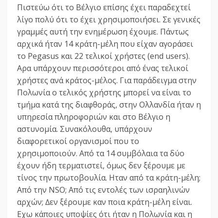
Πιστεύω ότι το Βέλγιο επίσης έχει παραδεχτεί
λίγο πολύ ότι το έχει χρησιµοποιήσει. Σε γενικές
γραµµές αυτή την ενηµέρωση έχουµε. Πάντως
αρχικά ήταν 14 κράτη-µέλη που είχαν αγοράσει
το Pegasus και 22 τελικοί χρήστες (end users).
Αρα υπάρχουν περισσότεροι από ένας τελικοί
χρήστες ανά κράτος-µέλος. Για παράδειγµα στην
Πολωνία ο τελικός χρήστης µπορεί να είναι το
τµήµα κατά της διαφθοράς, στην Ολλανδία ήταν η
υπηρεσία πληροφοριών και στο Βέλγιο η
αστυνοµία. Συνακόλουθα, υπάρχουν
διαφορετικοί οργανισµοί που το
χρησιµοποιούν. Από τα 14 συµβόλαια τα δύο
έχουν ήδη τερµατιστεί, όµως δεν ξέρουµε µε
τίνος την πρωτοβουλία. Ηταν από τα κράτη-µέλη;
Από την NSO; Από τις εντολές των ισραηλινών
αρχών; ∆εν ξέρουµε καν ποια κράτη-µέλη είναι.
Εχω κάποιες υποψίες ότι ήταν η Πολωνία και η