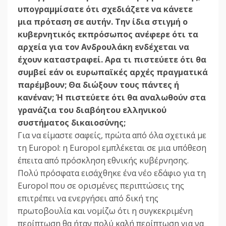
υπογραµµίσατε ότι σχεδιάζετε να κάνετε
µια πρόταση σε αυτήν. Την ίδια στιγµή ο
κυβερνητικός εκπρόσωπος ανέφερε ότι τα
αρχεία για τον Ανδρουλάκη ενδέχεται να
έχουν καταστραφεί. Αρα τι πιστεύετε ότι θα
συµβεί εάν οι ευρωπαϊκές αρχές πραγµατικά
παρέµβουν; Θα διώξουν τους πάντες ή
κανέναν; Ή πιστεύετε ότι θα αναλωθούν στα
γρανάζια του διαβόητου ελληνικού
συστήµατος δικαιοσύνης;
Για να είµαστε σαφείς, πρώτα από όλα σχετικά µε
τη Europol: η Europol εµπλέκεται σε µια υπόθεση
έπειτα από πρόσκληση εθνικής κυβέρνησης.
Πολύ πρόσφατα εισάχθηκε ένα νέο εδάφιο για τη
Europol που σε ορισµένες περιπτώσεις της
επιτρέπει να ενεργήσει από δική της
πρωτοβουλία και νοµίζω ότι η συγκεκριµένη
περίπτωση θα ήταν πολύ καλή περίπτωση για να