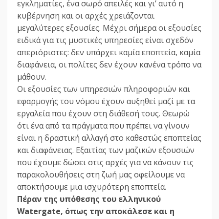
εγκληµατίες, ένα σωρό απειλές και γι’ αυτό η
κυβέρνηση και οι αρχές χρειάζονται
µεγαλύτερες εξουσίες. Μέχρι σήµερα οι εξουσίες
ειδικά για τις µυστικές υπηρεσίες είναι σχεδόν
απεριόριστες: δεν υπάρχει καµία εποπτεία, καµία
διαφάνεια, οι πολίτες δεν έχουν κανένα τρόπο να
µάθουν.
Οι εξουσίες των υπηρεσιών πληροφοριών και
εφαρµογής του νόµου έχουν αυξηθεί µαζί µε τα
εργαλεία που έχουν στη διάθεσή τους. Θεωρώ
ότι ένα από τα πράγµατα που πρέπει να γίνουν
είναι η δραστική αλλαγή στο καθεστώς εποπτείας
και διαφάνειας. Εξαιτίας των µαζικών εξουσιών
που έχουµε δώσει στις αρχές για να κάνουν τις
παρακολουθήσεις στη ζωή µας οφείλουµε να
αποκτήσουµε µια ισχυρότερη εποπτεία.
Πέραν της υπόθεσης του ελληνικού
Watergate, όπως την αποκάλεσε και η