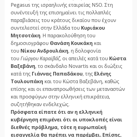
Pegasus της ισραηλινής εταιρείας NSO. Στη
συνέντευξή της επισηµαίνει τις πολλαπλές
παραβιάσεις του κράτους δικαίου που έχουν
συντελεστεί στην Ελλάδα του
Κυριάκου
Μητσοτάκη
. Η παρακολούθηση του
δηµοσιογράφου
Θανάση Κουκάκη
και
του
Νίκου Ανδρουλάκη
, η δολοφονία
του
Γιώργου Καραϊβάζ
, οι απειλές κατά του
Κώστα
Βαξεβάνη
, το σκάνδαλο Novartis και οι διώξεις
κατά της
Γιάννας Παπαδάκου
, της
Ελένης
Τουλουπάκη
και του Κώστα Βαξεβάνη, καθώς
επίσης και οι επαναπροωθήσεις των µεταναστών
και προσφύγων στην ελληνική επικράτεια,
συζητήθηκαν ενδελεχώς.
Πρόσφατα είπατε ότι αν η ελληνική
κυβέρνηση επιµένει ότι οι υποκλοπές είναι
διεθνές πρόβληµα, τότε η ευρωπαϊκή
εισαγγελία θα πρέπει να παρέµβει. Επίσης,