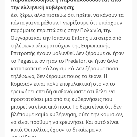
την ελληνική κυβέρνηση;
∆εν ξέρω, αλλά πιστεύω ότι πρέπει να κάνουν τα
πάντα για να µάθουν. Γνωρίζουµε ότι υπάρχουν
παρόµοιες περιπτώσεις στην Πολωνία, την
Ουγγαρία και την Ισπανία. Επίσης µια σειρά από
τηλέφωνα αξιωµατούχων της Ευρωπαϊκής
Επιτροπής έχουν µολυνθεί. ∆εν ξέρουµε αν ήταν
το Pegasus, αν ήταν το Predator, αν ήταν άλλο
κατασκοπευτικό λογισµικό. ∆εν ξέρουµε πόσα
τηλέφωνα, δεν ξέρουµε ποιος το έκανε. Η
Κοµισιόν είναι πολύ επιφυλακτική στο να το
ερευνήσει επειδή αισθανόµαστε ότι θέλει να
προστατεύσει µια από τις κυβερνήσεις που
µπορεί να είναι από πίσω. Το θέµα είναι ότι δεν
βλέπουµε καµία κυβέρνηση, ούτε την Κοµισιόν,
να είναι πρόθυµη να ερευνήσει. Και αυτό είναι
κακό. Οι πολίτες έχουν το δικαίωµα να