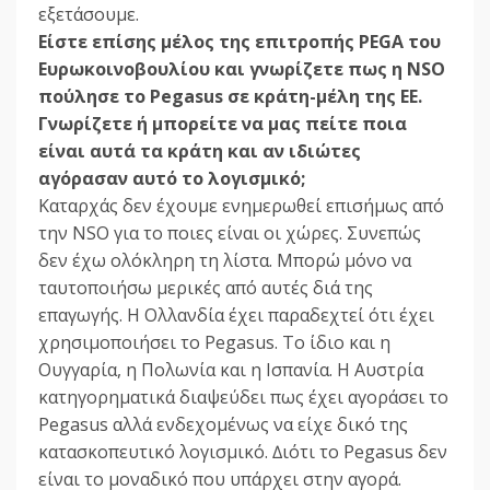
εξετάσουµε.
Είστε επίσης µέλος της επιτροπής PEGA του
Ευρωκοινοβουλίου και γνωρίζετε πως η NSO
πούλησε το Pegasus σε κράτη-µέλη της ΕΕ.
Γνωρίζετε ή µπορείτε να µας πείτε ποια
είναι αυτά τα κράτη και αν ιδιώτες
αγόρασαν αυτό το λογισµικό;
Καταρχάς δεν έχουµε ενηµερωθεί επισήµως από
την NSO για το ποιες είναι οι χώρες. Συνεπώς
δεν έχω ολόκληρη τη λίστα. Μπορώ µόνο να
ταυτοποιήσω µερικές από αυτές διά της
επαγωγής. Η Ολλανδία έχει παραδεχτεί ότι έχει
χρησιµοποιήσει το Pegasus. Το ίδιο και η
Ουγγαρία, η Πολωνία και η Ισπανία. Η Αυστρία
κατηγορηµατικά διαψεύδει πως έχει αγοράσει το
Pegasus αλλά ενδεχοµένως να είχε δικό της
κατασκοπευτικό λογισµικό. ∆ιότι το Pegasus δεν
είναι το µοναδικό που υπάρχει στην αγορά.