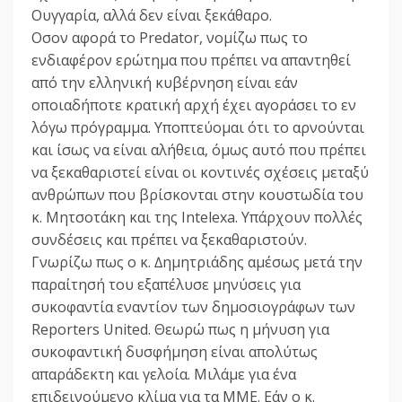
Ουγγαρία, αλλά δεν είναι ξεκάθαρο.
Οσον αφορά το Predator, νοµίζω πως το
ενδιαφέρον ερώτηµα που πρέπει να απαντηθεί
από την ελληνική κυβέρνηση είναι εάν
οποιαδήποτε κρατική αρχή έχει αγοράσει το εν
λόγω πρόγραµµα. Υποπτεύοµαι ότι το αρνούνται
και ίσως να είναι αλήθεια, όµως αυτό που πρέπει
να ξεκαθαριστεί είναι οι κοντινές σχέσεις µεταξύ
ανθρώπων που βρίσκονται στην κουστωδία του
κ. Μητσοτάκη και της Intelexa. Υπάρχουν πολλές
συνδέσεις και πρέπει να ξεκαθαριστούν.
Γνωρίζω πως ο κ. ∆ηµητριάδης αµέσως µετά την
παραίτησή του εξαπέλυσε µηνύσεις για
συκοφαντία εναντίον των δηµοσιογράφων των
Reporters United. Θεωρώ πως η µήνυση για
συκοφαντική δυσφήµηση είναι απολύτως
απαράδεκτη και γελοία. Μιλάµε για ένα
επιδεινούµενο κλίµα για τα ΜΜΕ. Εάν ο κ.