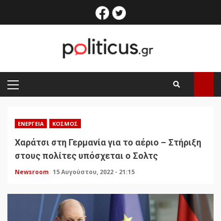
Skip
facebook
twitter
to
content
PRIMARY
MENU
ΕΝΈΡΓΕΙΑ
ΚΌΣΜΟΣ
Χαράτσι στη Γερμανία για το αέριο – Στήριξη
στους πολίτες υπόσχεται ο Σολτς
Newsroom
15 Αυγούστου, 2022 - 21:15