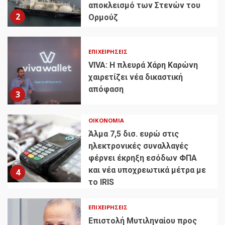
αποκλεισμό των Στενών του
2
Ορμούζ
ΕΠΙΧΕΙΡΉΣΕΙΣ
VIVA: Η πλευρά Χάρη Καρώνη
χαιρετίζει νέα δικαστική
απόφαση
3
ΟΙΚΟΝΟΜΊΑ
Άλμα 7,5 δισ. ευρώ στις
ηλεκτρονικές συναλλαγές
φέρνει έκρηξη εσόδων ΦΠΑ
και νέα υποχρεωτικά μέτρα με
4
το IRIS
ΕΠΙΧΕΙΡΉΣΕΙΣ
Επιστολή Μυτιληναίου προς