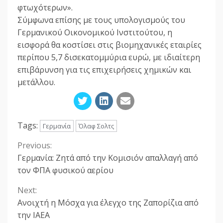
φτωχότερων».
Σύμφωνα επίσης με τους υπολογισμούς του
Γερμανικού Οικονομικού Ινστιτούτου, η
εισφορά θα κοστίσει στις βιομηχανικές εταιρίες
περίπου 5,7 δισεκατομμύρια ευρώ, με ιδιαίτερη
επιβάρυνση για τις επιχειρήσεις χημικών και
μετάλλου.
Tags:
Γερμανία
Όλαφ Σολτς
Previous:
Continue
Γερμανία: Ζητά από την Κομισιόν απαλλαγή από
Reading
τον ΦΠΑ φυσικού αερίου
Next:
Ανοιχτή η Μόσχα για έλεγχο της Ζαπορίζια από
την ΙΑΕΑ