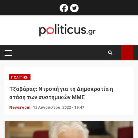
Skip
facebook
twitter
to
content
PRIMARY
MENU
ΠΟΛΙΤΙΚΉ
Τζαβάρας: Ντροπή για τη Δημοκρατία η
στάση των συστημικών ΜΜΕ
Newsroom
13 Αυγούστου, 2022 - 19:47