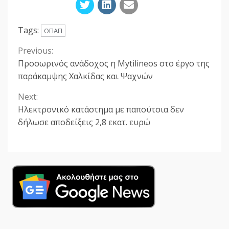
Tags:
ΟΠΑΠ
Previous:
Continue
Προσωρινός ανάδοχος η Mytilineos στο έργο της
Reading
παράκαμψης Χαλκίδας και Ψαχνών
Next:
Ηλεκτρονικό κατάστημα με παπούτσια δεν
δήλωσε αποδείξεις 2,8 εκατ. ευρώ