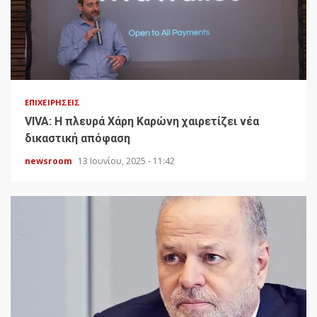
ΕΠΙΧΕΙΡΉΣΕΙΣ
VIVA: Η πλευρά Χάρη Καρώνη χαιρετίζει νέα
δικαστική απόφαση
newsroom
13 Ιουνίου, 2025 - 11:42