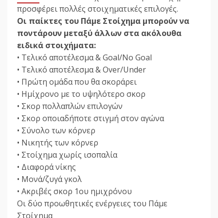
προσφέρει πολλές στοιχηματικές επιλογές.
Οι παίκτες του Πάμε Στοίχημα μπορούν να
ποντάρουν μεταξύ άλλων στα ακόλουθα
ειδικά στοιχήματα:
• Τελικό αποτέλεσμα & Goal/No Goal
• Τελικό αποτέλεσμα & Over/Under
• Πρώτη ομάδα που θα σκοράρει
• Ημίχρονο με το υψηλότερο σκορ
• Σκορ πολλαπλών επιλογών
• Σκορ οποιαδήποτε στιγμή στον αγώνα
• Σύνολο των κόρνερ
• Νικητής των κόρνερ
• Στοίχημα χωρίς ισοπαλία
• Διαφορά νίκης
• Μονά/ζυγά γκολ
• Ακριβές σκορ 1ου ημιχρόνου
Οι δύο προωθητικές ενέργειες του Πάμε
Στοίχημα