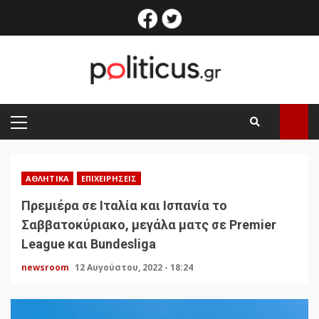
Skip
facebook
twitter
to
content
PRIMARY
MENU
ΑΘΛΗΤΙΚΆ
ΕΠΙΧΕΙΡΉΣΕΙΣ
Πρεμιέρα σε Ιταλία και Ισπανία το
Σαββατοκύριακο, μεγάλα ματς σε Premier
League και Bundesliga
newsroom
12 Αυγούστου, 2022 - 18:24