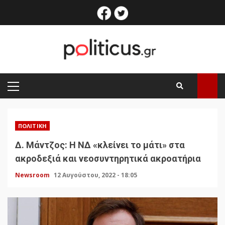
Skip
facebook
twitter
to
content
PRIMARY
MENU
ΠΟΛΙΤΙΚΉ
Δ. Μάντζος: Η ΝΔ «κλείνει το μάτι» στα
ακροδεξιά και νεοσυντηρητικά ακροατήρια
Newsroom
12 Αυγούστου, 2022 - 18:05