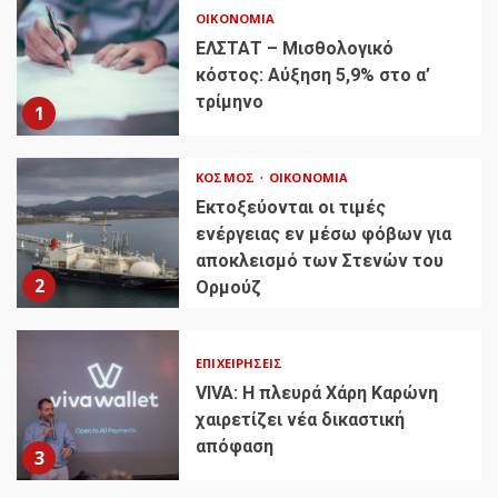
ΟΙΚΟΝΟΜΊΑ
ΕΛΣΤΑΤ – Μισθολογικό
κόστος: Αύξηση 5,9% στο α’
τρίμηνο
1
ΚΌΣΜΟΣ
ΟΙΚΟΝΟΜΊΑ
Εκτοξεύονται οι τιμές
ενέργειας εν μέσω φόβων για
αποκλεισμό των Στενών του
2
Ορμούζ
ΕΠΙΧΕΙΡΉΣΕΙΣ
VIVA: Η πλευρά Χάρη Καρώνη
χαιρετίζει νέα δικαστική
απόφαση
3