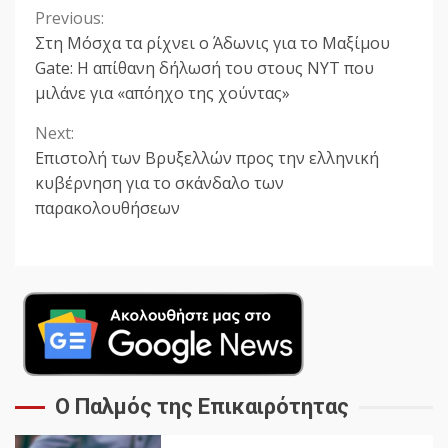
Previous:
Continue
Στη Μόσχα τα ρίχνει ο Άδωνις για το Μαξίμου
Reading
Gate: Η απίθανη δήλωσή του στους NYT που
μιλάνε για «απόηχο της χούντας»
Next:
Επιστολή των Βρυξελλών προς την ελληνική
κυβέρνηση για το σκάνδαλο των
παρακολουθήσεων
Ο Παλμός της Επικαιρότητας