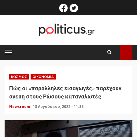
Skip
facebook
twitter
to
content
PRIMARY
MENU
ΚΌΣΜΟΣ
ΟΙΚΟΝΟΜΊΑ
Πώς οι «παράλληλες εισαγωγές» παρέχουν
άνεση στους Ρώσους καταναλωτές
Newsroom
13 Αυγούστου, 2022 - 11:35