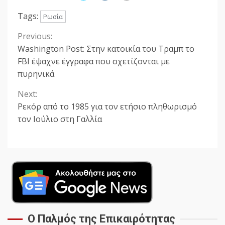
Tags:
Ρωσία
Previous:
Continue
Washington Post: Στην κατοικία του Τραμπ το
Reading
FBI έψαχνε έγγραφα που σχετίζονται με
πυρηνικά
Next:
Ρεκόρ από το 1985 για τον ετήσιο πληθωρισμό
τον Ιούλιο στη Γαλλία
Ο Παλμός της Επικαιρότητας