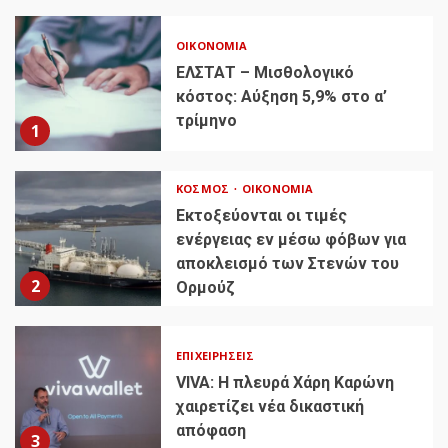
ΟΙΚΟΝΟΜΊΑ
ΕΛΣΤΑΤ – Μισθολογικό
κόστος: Αύξηση 5,9% στο α’
τρίμηνο
1
ΚΌΣΜΟΣ
ΟΙΚΟΝΟΜΊΑ
Εκτοξεύονται οι τιμές
ενέργειας εν μέσω φόβων για
αποκλεισμό των Στενών του
2
Ορμούζ
ΕΠΙΧΕΙΡΉΣΕΙΣ
VIVA: Η πλευρά Χάρη Καρώνη
χαιρετίζει νέα δικαστική
απόφαση
3