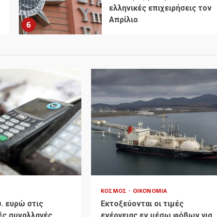
ελληνικές επιχειρήσεις τον
Απρίλιο
6
ΚΌΣΜΟΣ
ΟΙΚΟΝΟΜΊΑ
σ. ευρώ στις
Εκτοξεύονται οι τιμές
ές συναλλαγές
ενέργειας εν μέσω φόβων για