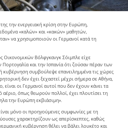
 της την ενεργειακή κρίση στην Ευρώπη,
 δεδομένα «καλών» και «κακών» μαθητών,
ταν» να χρησιμοποιούν οι Γερμανοί κατά τη
ός Οικονομικών Βόλφγκανγκ Σόιμπλε είχε
ην Πορτογαλία και την Ισπανία ότι ζούσαν πέραν των
κή κυβέρνηση συμβούλεψε επανειλημμένα τις χώρες
 ρητορική δεν έχει ξεχαστεί μέχρι σήμερα σε Αθήνα,
 είναι οι Γερμανοί αυτοί που δεν έχουν κάνει τα
ό αέριο, όπως θεωρούν πολλοί, έχει πλουτίσει τη
ηλα την Ευρώπη εκβιάσιμη».
είναι μόνο οι προηγούμενες συμφωνίες με τη
εύουσες χαρακτηρίζουν ως απερίσκεπτες, καθώς
γερμανική κυβέρνηση θέλει να βάλει λουκέτο και