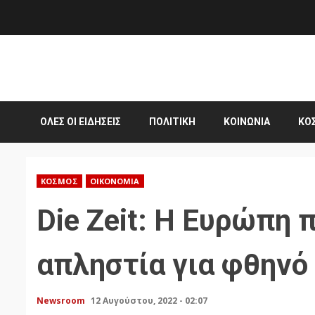
Skip
to
content
ΌΛΕΣ ΟΙ ΕΙΔΉΣΕΙΣ
ΠΟΛΙΤΙΚΉ
ΚΟΙΝΩΝΊΑ
ΚΌ
ΚΌΣΜΟΣ
ΟΙΚΟΝΟΜΊΑ
Die Zeit: Η Ευρώπη 
απληστία για φθηνό
Newsroom
12 Αυγούστου, 2022 - 02:07