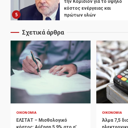
την Κομισιόν για το υψηλό
κόστος ενέργειας και
5
πρώτων υλών
Σχετικά άρθρα
ΟΙΚΟΝΟΜΊΑ
ΟΙΚΟΝΟΜΊΑ
ΕΛΣΤΑΤ – Μισθολογικό
Άλμα 7,5 δι
κόστος: Αύξηση 5,9% στο α’
ηλεκτρονικ