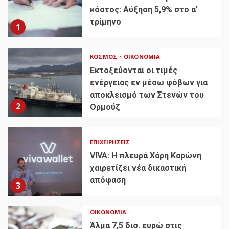
κόστος: Αύξηση 5,9% στο α’
τρίμηνο
1
ΚΌΣΜΟΣ
ΟΙΚΟΝΟΜΊΑ
Εκτοξεύονται οι τιμές
ενέργειας εν μέσω φόβων για
αποκλεισμό των Στενών του
2
Ορμούζ
ΕΠΙΧΕΙΡΉΣΕΙΣ
VIVA: Η πλευρά Χάρη Καρώνη
χαιρετίζει νέα δικαστική
απόφαση
3
ΟΙΚΟΝΟΜΊΑ
Άλμα 7,5 δισ. ευρώ στις