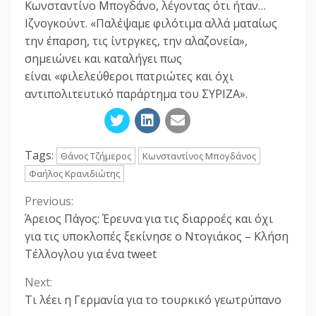
Κωνσταντίνο Μπογδάνο, λέγοντας ότι ήταν…
Ιζνογκούντ. «Παλέψαμε φιλότιμα αλλά ματαίως
την έπαρση, τις ίντργκες, την αλαζονεία»,
σημειώνει και καταλήγει πως
είναι «φιλελεύθεροι πατριώτες και όχι
αντιπολιτευτικό παράρτημα του ΣΥΡΙΖΑ».
Tags:
Θάνος Τζήμερος
Κωνσταντίνος Μπογδάνος
Φαήλος Κρανιδιώτης
Previous:
Continue
Άρειος Πάγος: Έρευνα για τις διαρροές και όχι
Reading
για τις υποκλοπές ξεκίνησε ο Ντογιάκος – Κλήση
Τέλλογλου για ένα tweet
Next:
Tι λέει η Γερμανία για το τουρκικό γεωτρύπανο