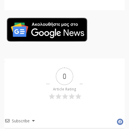
0
Article Rating
Subscribe