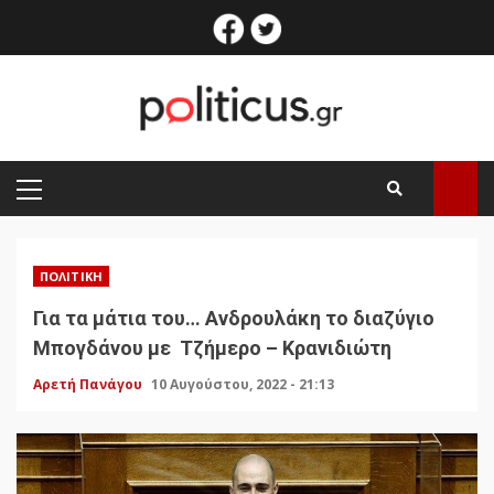
Skip
facebook
twitter
to
content
PRIMARY
MENU
ΠΟΛΙΤΙΚΉ
Για τα μάτια του… Ανδρουλάκη το διαζύγιο
Μπογδάνου με Τζήμερο – Κρανιδιώτη
Αρετή Πανάγου
10 Αυγούστου, 2022 - 21:13