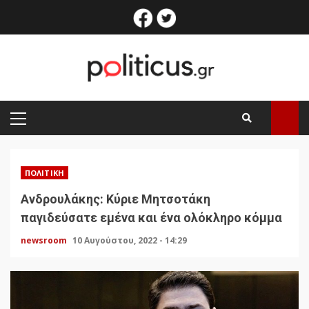
Skip
facebook
twitter
to
content
PRIMARY
MENU
ΠΟΛΙΤΙΚΉ
Ανδρουλάκης: Κύριε Μητσοτάκη
παγιδεύσατε εμένα και ένα ολόκληρο κόμμα
newsroom
10 Αυγούστου, 2022 - 14:29