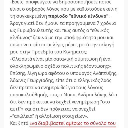
-Εσείς αποφεύγετε να δημοσιοποιήσετε ποιος
είναι ο σοβαρός λόγος που με καθιστούσε εκείνη
τη συγκεκριμένη
περίοδο “εθνικό κίνδυνο”
.
Άραγε γιατί δεν ήμουν τα προηγούμενα 7 χρόνια
ως Ευρωβουλευτής και πως αυτός ο “εθνικός
κίνδυνος” ξεκινά με την υποψηφιότητα μου και
παύει να υφίσταται λίγες μέρες μετά την εκλογή
μου στην Προεδρία του Κινήματος;
-Όλα αυτά είναι μία σατανική σύμπτωση ή ένα
ολοκληρωμένο σχέδιο πολιτικής εξόντωσης;»
Επίσης, λίγη ώρα αφότου ο υπουργός Ανάπτυξης,
Άδωνις Γεωργιάδης, είπε ότι ο ελληνικός λαός
δεν πρέπει να ενημερωθεί για τους λόγους
παρακολούθησής του, ο Νίκος Ανδρουλάκης λέει
ότι δεν πρόκειται να δεχθεί «ενημέρωση “στο
αυτί”» και ότι δεν πρόκειται να ανεχθεί
«“απώλεια” ή αλλοίωση στοιχείων».
Και ζητά
«να διαβιβαστεί αμέσως το σύνολο του