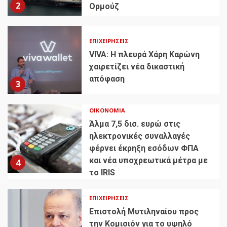
2
Ορμούζ
ΕΠΙΧΕΙΡΉΣΕΙΣ
VIVA: Η πλευρά Χάρη Καρώνη
χαιρετίζει νέα δικαστική
απόφαση
3
ΟΙΚΟΝΟΜΊΑ
Άλμα 7,5 δισ. ευρώ στις
ηλεκτρονικές συναλλαγές
φέρνει έκρηξη εσόδων ΦΠΑ
και νέα υποχρεωτικά μέτρα με
4
το IRIS
ΕΠΙΧΕΙΡΉΣΕΙΣ
Επιστολή Μυτιληναίου προς
την Κομισιόν για το υψηλό