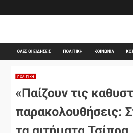
Skip
to
content
ΌΛΕΣ ΟΙ ΕΙΔΉΣΕΙΣ
ΠΟΛΙΤΙΚΉ
ΚΟΙΝΩΝΊΑ
ΚΌ
ΠΟΛΙΤΙΚΉ
«Παίζουν τις καθυστ
παρακολουθήσεις: Σ
τα αιτήματα Τσίπρα,