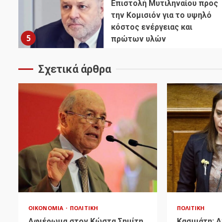
Επιστολή Μυτιληναίου προς
την Κομισιόν για το υψηλό
κόστος ενέργειας και
5
πρώτων υλών
Σχετικά άρθρα
ΟΙΚΟΝΟΜΊΑ
ΠΟΛΙΤΙΚΉ
ΠΟΛΙΤΙΚΉ
Αφιέρωμα στον Κώστα Σημίτη
Κασιμάτη: 