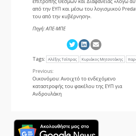
επιτροπής Θεσμών και Διαφάνειας «λόγω α
από την ΕΥΠ και μέσω του λογισμικού Pred
του από την κυβέρνηση».
Πηγή: ΑΠΕ-ΜΠΕ
Tags:
Αλέξης Τσίπρας
Κυριάκος Μητσοτάκης
παρ
Previous:
Continue
Οικονόμου: Ανοιχτό το ενδεχόμενο
Reading
καταστροφής του φακέλου της ΕΥΠ για
Ανδρουλάκη