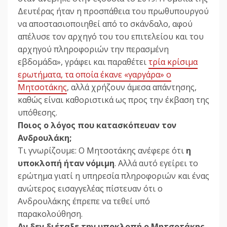
Δευτέρας ήταν η προσπάθεια του πρωθυπουργού
να αποστασιοποιηθεί από το σκάνδαλο, αφού
απέλυσε τον αρχηγό του του επιτελείου και του
αρχηγού πληροφοριών την περασμένη
εβδομάδα», γράφει και παραθέτει
τρία κρίσιμα
ερωτήματα, τα οποία έκανε «γαργάρα» ο
Μητσοτάκης
, αλλά χρήζουν άμεσα απάντησης,
καθώς είναι καθοριστικά ως προς την έκβαση της
υπόθεσης.
Ποιος ο λόγος που κατασκόπευαν τον
Ανδρουλάκη;
Τι γνωρίζουμε: O Μητσοτάκης ανέφερε ότι
η
υποκλοπή ήταν νόμιμη
. Αλλά αυτό εγείρει το
ερώτημα γιατί η υπηρεσία πληροφοριών και ένας
ανώτερος εισαγγελέας πίστευαν ότι ο
Ανδρουλάκης έπρεπε να τεθεί υπό
παρακολούθηση.
Αν δεν διέταξε την υποκλοπή ο Μητσοτάκης