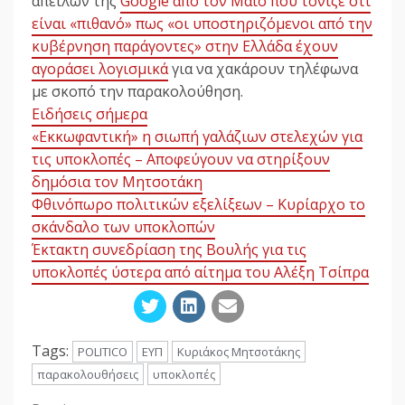
απειλών της
Google από τον Μάιο που τόνιζε ότι
είναι «πιθανό» πως «οι υποστηριζόμενοι από την
κυβέρνηση παράγοντες» στην Ελλάδα έχουν
αγοράσει λογισμικά
για να χακάρουν τηλέφωνα
με σκοπό την παρακολούθηση.
Ειδήσεις σήμερα
«Εκκωφαντική» η σιωπή γαλάζιων στελεχών για
τις υποκλοπές – Αποφεύγουν να στηρίξουν
δημόσια τον Μητσοτάκη
Φθινόπωρο πολιτικών εξελίξεων – Κυρίαρχο το
σκάνδαλο των υποκλοπών
Έκτακτη συνεδρίαση της Βουλής για τις
υποκλοπές ύστερα από αίτημα του Αλέξη Τσίπρα
Tags:
POLITICO
ΕΥΠ
Κυριάκος Μητσοτάκης
παρακολουθήσεις
υποκλοπές