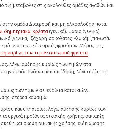
πό τις μεταβολές στις ακόλουθες ομάδες αγαθών και
,0% στην ομάδα Διατροφή και μη αλκοολούχα ποτά,
ι δημητριακά, κρέατα
(γενικά), ψάρια (γενικά),
χανικά (γενικά), ζάχαρη-σοκολάτες-γλυκά[1]παγωτά,
ό νερό-αναψυκτικά-χυμούς φρούτων. Μέρος της
ση κυρίως των τιμών στα νωπά φρούτα.
νός, λόγω αύξησης κυρίως των τιμών στα
% στην ομάδα Ένδυση και υπόδηση, λόγω αύξησης
υρίως των τιμών σε: ενοίκια κατοικιών,
νσης, στερεά καύσιμα.
κυριού και υπηρεσίες, λόγω αύξησης κυρίως των
αντουργικά προϊόντα οικιακής χρήσης, οικιακές
 σκεύη και σκεύη οικιακής χρήσης, είδη άμεσης