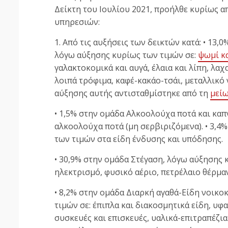
Δείκτη του Ιουλίου 2021, προήλθε κυρίως α
υπηρεσιών:
1. Από τις αυξήσεις των δεικτών κατά: • 13
λόγω αύξησης κυρίως των τιμών σε:
ψωμί κα
γαλακτοκομικά και αυγά, έλαια και λίπη, λα
λοιπά τρόφιμα, καφέ-κακάο-τσάι, μεταλλικ
αύξησης αυτής αντισταθμίστηκε από τη
μείω
• 1,5% στην ομάδα Αλκοολούχα ποτά και καπ
αλκοολούχα ποτά (μη σερβιριζόμενα). • 3,4
των τιμών στα είδη ένδυσης και υπόδησης.
• 30,9% στην ομάδα Στέγαση, λόγω αύξησης κ
ηλεκτρισμό, φυσικό αέριο, πετρέλαιο θέρμα
• 8,2% στην ομάδα Διαρκή αγαθά-Είδη νοικο
τιμών σε: έπιπλα και διακοσμητικά είδη, υφ
συσκευές και επισκευές, υαλικά-επιτραπέζια