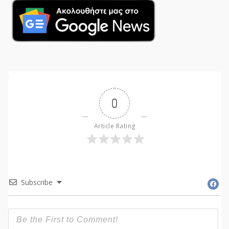
0
Article Rating
Subscribe