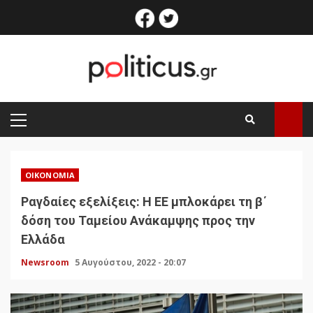
Skip
facebook
twitter
to
content
PRIMARY
MENU
ΟΙΚΟΝΟΜΊΑ
Ραγδαίες εξελίξεις: Η ΕΕ μπλοκάρει τη β΄
δόση του Ταμείου Ανάκαμψης προς την
Ελλάδα
Newsroom
5 Αυγούστου, 2022 - 20:07