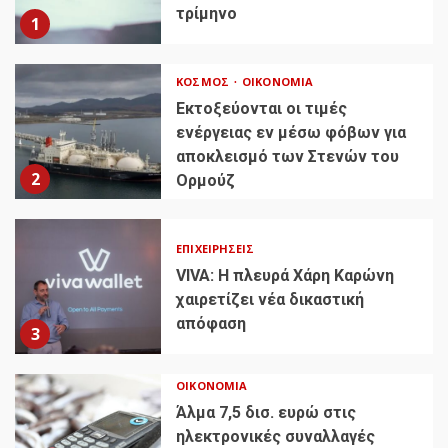
τρίμηνο
1
ΚΌΣΜΟΣ
ΟΙΚΟΝΟΜΊΑ
Εκτοξεύονται οι τιμές
ενέργειας εν μέσω φόβων για
αποκλεισμό των Στενών του
2
Ορμούζ
ΕΠΙΧΕΙΡΉΣΕΙΣ
VIVA: Η πλευρά Χάρη Καρώνη
χαιρετίζει νέα δικαστική
απόφαση
3
ΟΙΚΟΝΟΜΊΑ
Άλμα 7,5 δισ. ευρώ στις
ηλεκτρονικές συναλλαγές