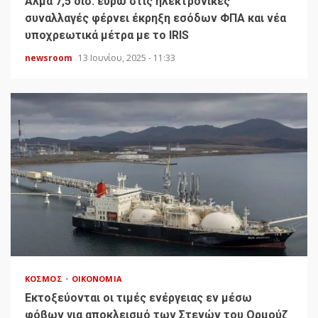
Άλμα 7,5 δισ. ευρώ στις ηλεκτρονικές
συναλλαγές φέρνει έκρηξη εσόδων ΦΠΑ και νέα
υποχρεωτικά μέτρα με το IRIS
newsroom
13 Ιουνίου, 2025 - 11:33
ΚΌΣΜΟΣ
ΟΙΚΟΝΟΜΊΑ
Εκτοξεύονται οι τιμές ενέργειας εν μέσω
φόβων για αποκλεισμό των Στενών του Ορμούζ