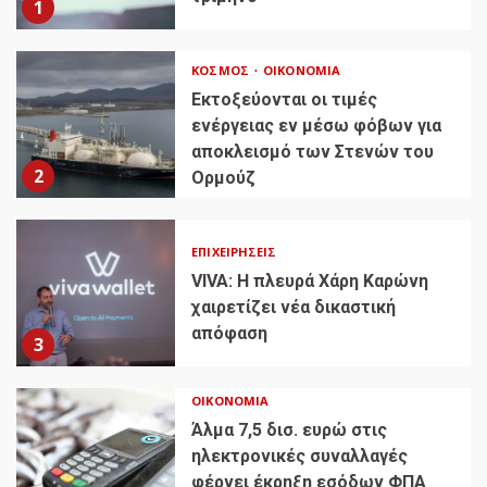
1
ΚΌΣΜΟΣ
ΟΙΚΟΝΟΜΊΑ
Εκτοξεύονται οι τιμές
ενέργειας εν μέσω φόβων για
αποκλεισμό των Στενών του
2
Ορμούζ
ΕΠΙΧΕΙΡΉΣΕΙΣ
VIVA: Η πλευρά Χάρη Καρώνη
χαιρετίζει νέα δικαστική
απόφαση
3
ΟΙΚΟΝΟΜΊΑ
Άλμα 7,5 δισ. ευρώ στις
ηλεκτρονικές συναλλαγές
φέρνει έκρηξη εσόδων ΦΠΑ