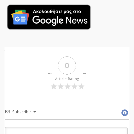
0
Article Rating
Subscribe