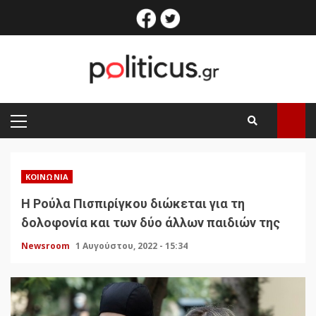
Skip
facebook
twitter
to
content
PRIMARY
MENU
ΚΟΙΝΩΝΊΑ
Η Ρούλα Πισπιρίγκου διώκεται για τη
δολοφονία και των δύο άλλων παιδιών της
Newsroom
1 Αυγούστου, 2022 - 15:34