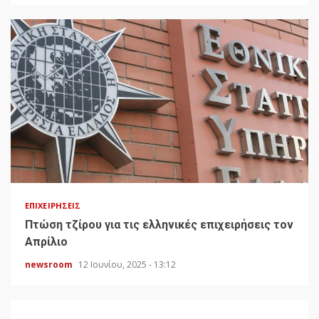
ΕΠΙΧΕΙΡΉΣΕΙΣ
Πτώση τζίρου για τις ελληνικές επιχειρήσεις τον
Απρίλιο
newsroom
12 Ιουνίου, 2025 - 13:12