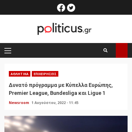
Skip
facebook
twitter
to
content
PRIMARY
MENU
ΑΘΛΗΤΙΚΆ
ΕΠΙΧΕΙΡΉΣΕΙΣ
Δυνατό πρόγραμμα με Κύπελλα Ευρώπης,
Premier League, Bundesliga και Ligue 1
Newsroom
1 Αυγούστου, 2022 - 11:45