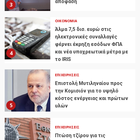
απόφαση
3
ΟΙΚΟΝΟΜΊΑ
Άλμα 7,5 δισ. ευρώ στις
ηλεκτρονικές συναλλαγές
φέρνει έκρηξη εσόδων ΦΠΑ
και νέα υποχρεωτικά μέτρα με
4
το IRIS
ΕΠΙΧΕΙΡΉΣΕΙΣ
Επιστολή Μυτιληναίου προς
την Κομισιόν για το υψηλό
κόστος ενέργειας και πρώτων
5
υλών
ΕΠΙΧΕΙΡΉΣΕΙΣ
Πτώση τζίρου για τις