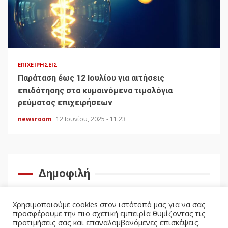
ΕΠΙΧΕΙΡΉΣΕΙΣ
Παράταση έως 12 Ιουλίου για αιτήσεις
επιδότησης στα κυμαινόμενα τιμολόγια
ρεύματος επιχειρήσεων
newsroom
12 Ιουνίου, 2025 - 11:23
Δημοφιλή
Χρησιμοποιούμε cookies στον ιστότοπό μας για να σας
προσφέρουμε την πιο σχετική εμπειρία θυμίζοντας τις
προτιμήσεις σας και επαναλαμβανόμενες επισκέψεις.