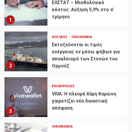
ΕΛΣΤΑΤ – Μισθολογικό
κόστος: Αύξηση 5,9% στο α’
τρίμηνο
1
ΚΌΣΜΟΣ
ΟΙΚΟΝΟΜΊΑ
Εκτοξεύονται οι τιμές
ενέργειας εν μέσω φόβων για
αποκλεισμό των Στενών του
2
Ορμούζ
ΕΠΙΧΕΙΡΉΣΕΙΣ
VIVA: Η πλευρά Χάρη Καρώνη
χαιρετίζει νέα δικαστική
απόφαση
3
ΟΙΚΟΝΟΜΊΑ