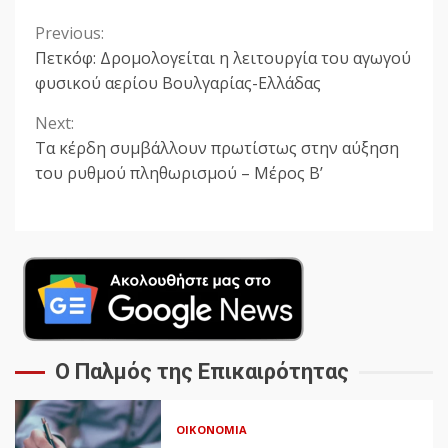
Previous:
Continue
Πετκόφ: Δρομολογείται η λειτουργία του αγωγού
Reading
φυσικού αερίου Βουλγαρίας-Ελλάδας
Next:
Τα κέρδη συμβάλλουν πρωτίστως στην αύξηση
του ρυθμού πληθωρισμού – Μέρος Β’
Ο Παλμός της Επικαιρότητας
ΟΙΚΟΝΟΜΊΑ