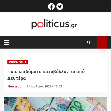
Skip
facebook
twitter
to
content
PRIMARY
MENU
ΟΙΚΟΝΟΜΊΑ
Ποια επιδόματα καταβάλλονται από
Δευτέρα
Newsroom
31 Ιουλίου, 2022 - 15:05