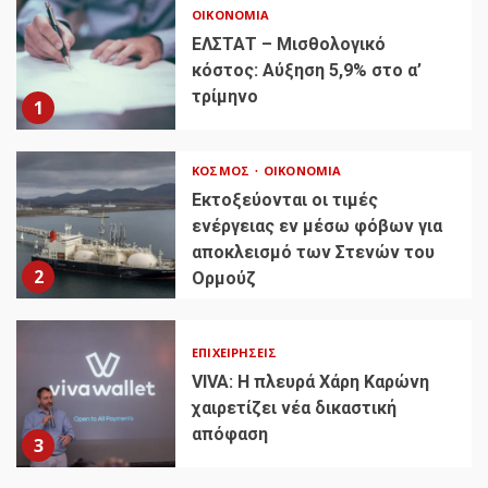
ΟΙΚΟΝΟΜΊΑ
ΕΛΣΤΑΤ – Μισθολογικό
κόστος: Αύξηση 5,9% στο α’
τρίμηνο
1
ΚΌΣΜΟΣ
ΟΙΚΟΝΟΜΊΑ
Εκτοξεύονται οι τιμές
ενέργειας εν μέσω φόβων για
αποκλεισμό των Στενών του
2
Ορμούζ
ΕΠΙΧΕΙΡΉΣΕΙΣ
VIVA: Η πλευρά Χάρη Καρώνη
χαιρετίζει νέα δικαστική
απόφαση
3