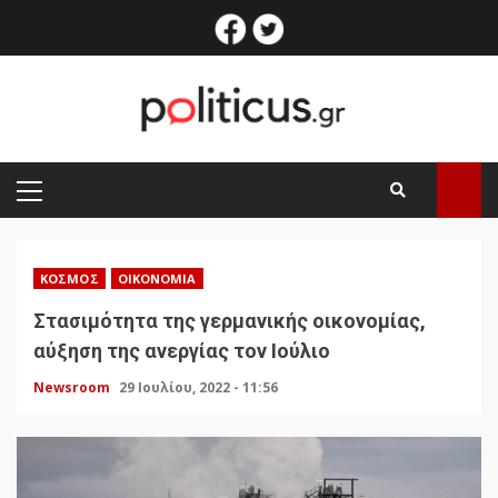
Skip
facebook
twitter
to
content
PRIMARY
MENU
ΚΌΣΜΟΣ
ΟΙΚΟΝΟΜΊΑ
Στασιμότητα της γερμανικής οικονομίας,
αύξηση της ανεργίας τον Ιούλιο
Newsroom
29 Ιουλίου, 2022 - 11:56