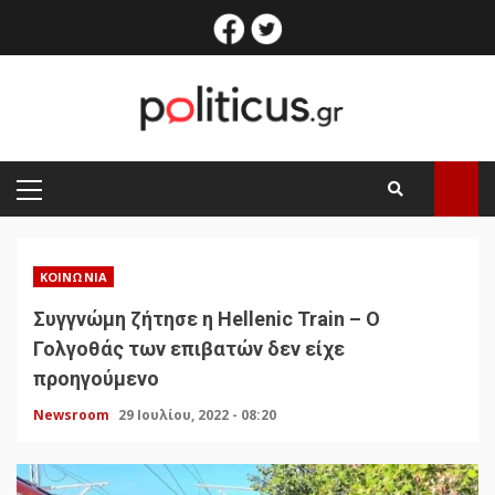
Skip
facebook
twitter
to
content
PRIMARY
MENU
ΚΟΙΝΩΝΊΑ
Συγγνώμη ζήτησε η Hellenic Train – Ο
Γολγοθάς των επιβατών δεν είχε
προηγούμενο
Newsroom
29 Ιουλίου, 2022 - 08:20