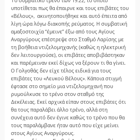
Το συμβατικό τρένο των 19.22, το οποίο
υποτίθεται πως θα έπαιρνε και τους επιβάτες του
«Βέλους», ακινητοποιήθηκε και αυτό έπειτα από
λίγη ώρα λόγω διακοπής ρεύματος. Η συμβατική
αμαξοστοιχία “έμεινε” έξω από τους Αγίους
Αναργύρους επέστρεψε στο Σταθμό Λαρίσης με
τη βοήθεια ντιζελομηχανής (καθώς η ηλεκτρική
δεν λειτουργούσε), οι επιβάτες αποβιβάστηκαν
και παρέμειναν εκεί δίχως να ξέρουν τι θα γίνει.
Ο Γολγοθάς δεν είχε τέλος ειδικά για τους
επιβάτες του «Λευκού Βέλους». Κάποια στιγμή
έφτασε στο σημείο μια ντιζελομηχανή που
ρυμούλκυσε το τρένο στον σταθμό της
Δεκέλειας. Εκεί αρχικά είπαν στους επιβάτες ότι
θα τους παραλάβει άλλο τρένο, αλλά στη
συνέχεια αυτό δεν έγινε καθώς το τρένο που θα
τους παραλάμβανε ήταν αυτό που είχε μείνει
στους Αγίους Αναργύρους.