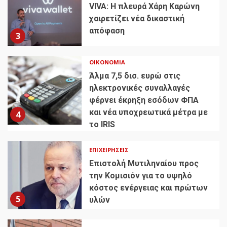
VIVA: Η πλευρά Χάρη Καρώνη
χαιρετίζει νέα δικαστική
απόφαση
3
ΟΙΚΟΝΟΜΊΑ
Άλμα 7,5 δισ. ευρώ στις
ηλεκτρονικές συναλλαγές
φέρνει έκρηξη εσόδων ΦΠΑ
και νέα υποχρεωτικά μέτρα με
4
το IRIS
ΕΠΙΧΕΙΡΉΣΕΙΣ
Επιστολή Μυτιληναίου προς
την Κομισιόν για το υψηλό
κόστος ενέργειας και πρώτων
5
υλών