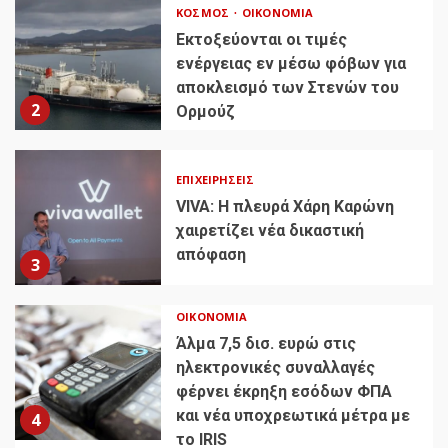
ΚΌΣΜΟΣ
ΟΙΚΟΝΟΜΊΑ
Εκτοξεύονται οι τιμές
ενέργειας εν μέσω φόβων για
αποκλεισμό των Στενών του
2
Ορμούζ
ΕΠΙΧΕΙΡΉΣΕΙΣ
VIVA: Η πλευρά Χάρη Καρώνη
χαιρετίζει νέα δικαστική
απόφαση
3
ΟΙΚΟΝΟΜΊΑ
Άλμα 7,5 δισ. ευρώ στις
ηλεκτρονικές συναλλαγές
φέρνει έκρηξη εσόδων ΦΠΑ
και νέα υποχρεωτικά μέτρα με
4
το IRIS