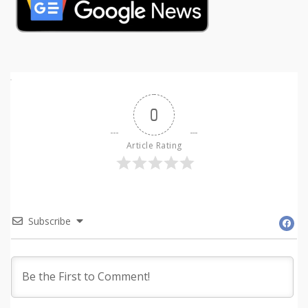
0
Article Rating
Subscribe