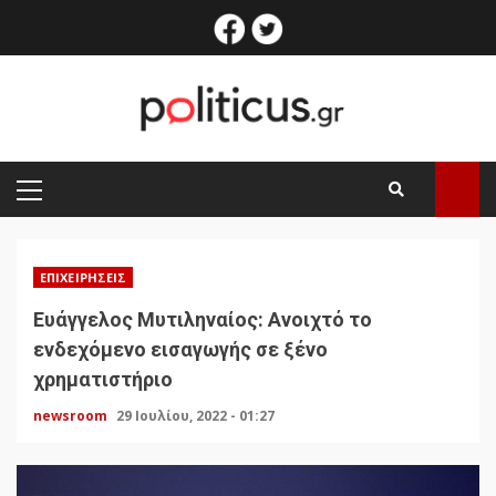
Skip
facebook
twitter
to
content
PRIMARY
MENU
ΕΠΙΧΕΙΡΉΣΕΙΣ
Ευάγγελος Μυτιληναίος: Ανοιχτό το
ενδεχόμενο εισαγωγής σε ξένο
χρηματιστήριο
newsroom
29 Ιουλίου, 2022 - 01:27