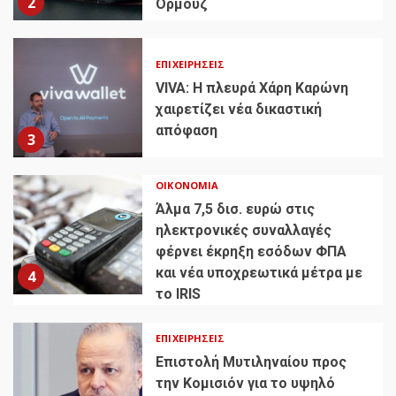
2
Ορμούζ
ΕΠΙΧΕΙΡΉΣΕΙΣ
VIVA: Η πλευρά Χάρη Καρώνη
χαιρετίζει νέα δικαστική
απόφαση
3
ΟΙΚΟΝΟΜΊΑ
Άλμα 7,5 δισ. ευρώ στις
ηλεκτρονικές συναλλαγές
φέρνει έκρηξη εσόδων ΦΠΑ
και νέα υποχρεωτικά μέτρα με
4
το IRIS
ΕΠΙΧΕΙΡΉΣΕΙΣ
Επιστολή Μυτιληναίου προς
την Κομισιόν για το υψηλό