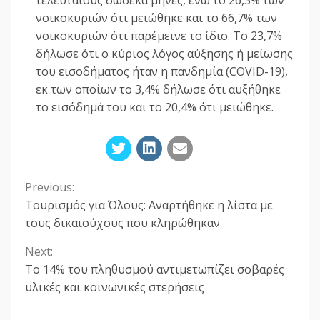
τελευταίους δώδεκα μήνες, ενώ το 26,3% των
νοικοκυριών ότι μειώθηκε και το 66,7% των
νοικοκυριών ότι παρέμεινε το ίδιο. Το 23,7%
δήλωσε ότι ο κύριος λόγος αύξησης ή μείωσης
του εισοδήματος ήταν η πανδημία (COVID-19),
εκ των οποίων το 3,4% δήλωσε ότι αυξήθηκε
το εισόδημά του και το 20,4% ότι μειώθηκε.
Previous:
Continue
Τουρισμός για Όλους: Αναρτήθηκε η λίστα με
Reading
τους δικαιούχους που κληρώθηκαν
Next:
Το 14% του πληθυσμού αντιμετωπίζει σοβαρές
υλικές και κοινωνικές στερήσεις