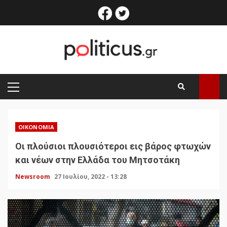
Skip
facebook
twitter
to
content
PRIMARY
MENU
ΟΙΚΟΝΟΜΊΑ
Οι πλούσιοι πλουσιότεροι εις βάρος φτωχών
και νέων στην Ελλάδα του Μητσοτάκη
Newsroom
27 Ιουλίου, 2022 - 13:28