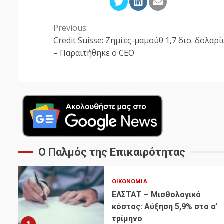
Previous:
Continue
Credit Suisse: Ζημίες-μαμούθ 1,7 δισ. δολαρ
Reading
– Παραιτήθηκε ο CEO
Ο Παλμός της Επικαιρότητας
ΟΙΚΟΝΟΜΊΑ
ΕΛΣΤΑΤ – Μισθολογικό
κόστος: Αύξηση 5,9% στο α’
τρίμηνο
1