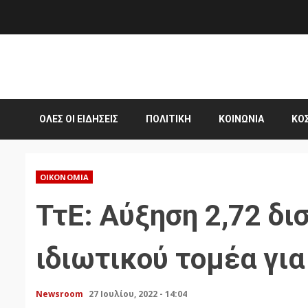
Skip
to
content
ΌΛΕΣ ΟΙ ΕΙΔΉΣΕΙΣ
ΠΟΛΙΤΙΚΉ
ΚΟΙΝΩΝΊΑ
ΚΌ
ΟΙΚΟΝΟΜΊΑ
ΤτΕ: Αύξηση 2,72 δι
ιδιωτικού τομέα για
Newsroom
27 Ιουλίου, 2022 - 14:04