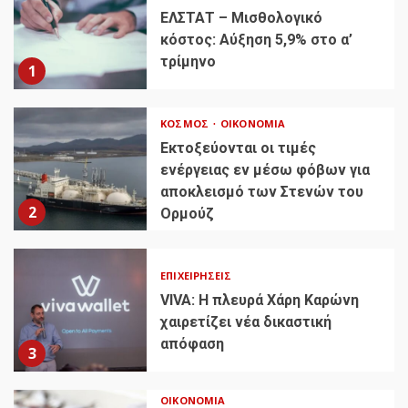
ΕΛΣΤΑΤ – Μισθολογικό
κόστος: Αύξηση 5,9% στο α’
τρίμηνο
1
ΚΌΣΜΟΣ
ΟΙΚΟΝΟΜΊΑ
Εκτοξεύονται οι τιμές
ενέργειας εν μέσω φόβων για
αποκλεισμό των Στενών του
2
Ορμούζ
ΕΠΙΧΕΙΡΉΣΕΙΣ
VIVA: Η πλευρά Χάρη Καρώνη
χαιρετίζει νέα δικαστική
απόφαση
3
ΟΙΚΟΝΟΜΊΑ