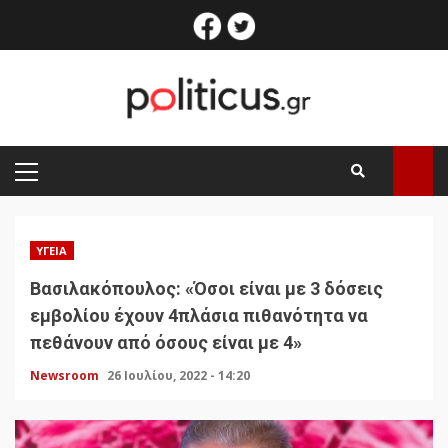
Skip
facebook
twitter
to
content
PRIMARY
MENU
ΥΓΕΊΑ
Βασιλακόπουλος: «Όσοι είναι με 3 δόσεις
εμβολίου έχουν 4πλάσια πιθανότητα να
πεθάνουν από όσους είναι με 4»
Newsroom
26 Ιουλίου, 2022 - 14:20