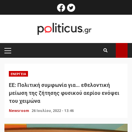
Skip
facebook
twitter
to
content
PRIMARY
MENU
ΕΝΈΡΓΕΙΑ
ΕΕ: Πολιτική συμφωνία για… εθελοντική
μείωση της ζήτησης φυσικού αερίου ενόψει
του χειμώνα
Newsroom
26 Ιουλίου, 2022 - 13:46