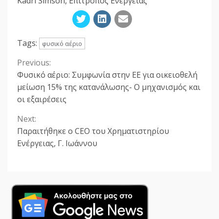
Kadri Simson, Επίτροπος Ενέργειας
Tags:
φυσικό αέριο
Previous:
Continue
Φυσικό αέριο: Συμφωνία στην ΕΕ για οικειοθελή
Reading
μείωση 15% της κατανάλωσης- Ο μηχανισμός και
οι εξαιρέσεις
Next:
Παραιτήθηκε ο CEO του Χρηματιστηρίου
Ενέργειας, Γ. Ιωάννου