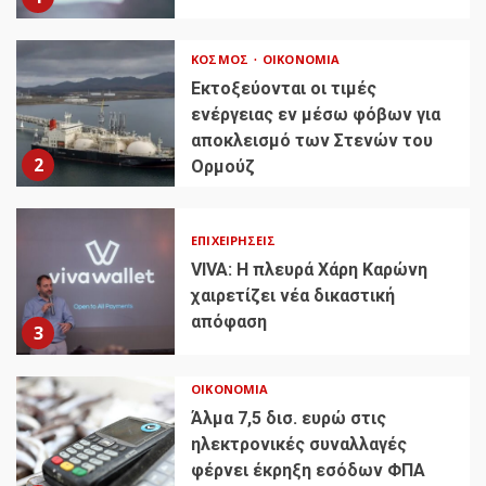
ΚΌΣΜΟΣ
ΟΙΚΟΝΟΜΊΑ
Εκτοξεύονται οι τιμές
ενέργειας εν μέσω φόβων για
αποκλεισμό των Στενών του
2
Ορμούζ
ΕΠΙΧΕΙΡΉΣΕΙΣ
VIVA: Η πλευρά Χάρη Καρώνη
χαιρετίζει νέα δικαστική
απόφαση
3
ΟΙΚΟΝΟΜΊΑ
Άλμα 7,5 δισ. ευρώ στις
ηλεκτρονικές συναλλαγές
φέρνει έκρηξη εσόδων ΦΠΑ