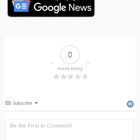
0
Article Rating
Subscribe