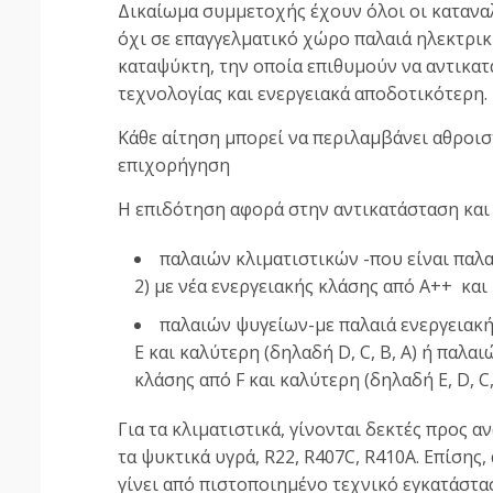
Δικαίωμα συμμετοχής έχουν όλοι οι κατανα
όχι σε επαγγελματικό χώρο παλαιά ηλεκτρικ
καταψύκτη, την οποία επιθυμούν να αντικα
τεχνολογίας και ενεργειακά αποδοτικότερη.
Κάθε αίτηση μπορεί να περιλαμβάνει αθροιστ
επιχορήγηση
Η επιδότηση αφορά στην αντικατάσταση και
παλαιών κλιματιστικών -που είναι παλα
2) με νέα ενεργειακής κλάσης από Α++ και
παλαιών ψυγείων-με παλαιά ενεργειακή 
Ε και καλύτερη (δηλαδή D, C, B, A) ή παλα
κλάσης από F και καλύτερη (δηλαδή E, D, C,
Για τα κλιματιστικά, γίνονται δεκτές προς
τα ψυκτικά υγρά, R22, R407C, R410A. Επίσης
γίνει από πιστοποιημένο τεχνικό εγκατάστ