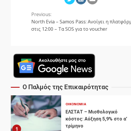
Previous:
Continue
North Evia – Samos Pass: Ανοίγει η πλατφόρ
Reading
στις 12:00 – Τα SOS για το voucher
Ο Παλμός της Επικαιρότητας
ΟΙΚΟΝΟΜΊΑ
ΕΛΣΤΑΤ – Μισθολογικό
κόστος: Αύξηση 5,9% στο α’
τρίμηνο
1