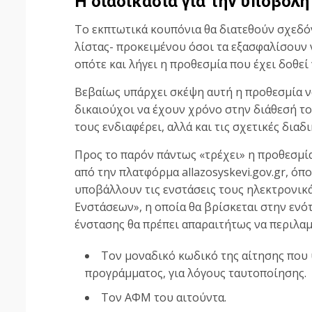
Η διαδικασία για την υποβολ
Το εκπτωτικά κουπόνια θα διατεθούν σχεδό
λίστας- προκειμένου όσοι τα εξασφαλίσουν 
οπότε και λήγει η προθεσμία που έχει δοθεί
Βεβαίως υπάρχει σκέψη αυτή η προθεσμία ν
δικαιούχοι να έχουν χρόνο στην διάθεσή το
τους ενδιαφέρει, αλλά και τις σχετικές διαδι
Προς το παρόν πάντως «τρέχει» η προθεσμία
από την πλατφόρμα allazosyskevi.gov.gr, όπ
υποβάλλουν τις ενστάσεις τους ηλεκτρονικ
Ενστάσεων», η οποία θα βρίσκεται στην ενότ
ένστασης θα πρέπει απαραιτήτως να περιλαμ
Τον μοναδικό κωδικό της αίτησης που
προγράμματος, για λόγους ταυτοποίησης.
Τον ΑΦΜ του αιτούντα.