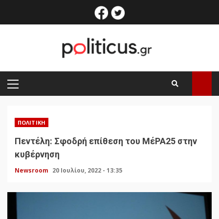
Skip
facebook
twitter
to
content
PRIMARY
MENU
ΠΟΛΙΤΙΚΉ
Πεντέλη: Σφοδρή επίθεση του ΜέΡΑ25 στην
κυβέρνηση
Newsroom
20 Ιουλίου, 2022 - 13:35