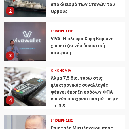
αποκλεισμό των Στενών του
2
Ορμούζ
ΕΠΙΧΕΙΡΉΣΕΙΣ
VIVA: Η πλευρά Χάρη Καρώνη
χαιρετίζει νέα δικαστική
απόφαση
3
ΟΙΚΟΝΟΜΊΑ
Άλμα 7,5 δισ. ευρώ στις
ηλεκτρονικές συναλλαγές
φέρνει έκρηξη εσόδων ΦΠΑ
και νέα υποχρεωτικά μέτρα με
4
το IRIS
ΕΠΙΧΕΙΡΉΣΕΙΣ
Επιστολή Μυτιληναίου προς