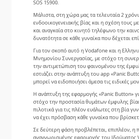
SOS 15900.
Μάλιστα, στη χώρα μας τα τελευταία 2 χρόν
ενδοοικογενειακής βίας και η σχέση τους μ
και αναγκαία στο κινητό τηλέφωνο την καινο
δυνατότητα σε κάθε γυναίκα που δέχεται επί
Για τον σκοπό αυτό η Vodafone και η Ελλη
Μνημονίου Συνεργασίας, με στόχο τη συνερ
την αντιμετώπιση του φαινομένου της έμφυ
εστιάζει στην ανάπτυξη του app «Panic Butt
μπορεί να ειδοποιήσει άμεσα τις ειδικές μο
Η ανάπτυξη της εφαρμογής «Panic Button» γ
στόχο την προστασία θυμάτων έμφυλης βίας
πιλοτικά για τις πλέον ευάλωτες στη βία γυ
να έχει πρόσβαση κάθε γυναίκα που βρίσκετ
Σε δεύτερη φάση προβλέπεται, επιπλέον, η 
αναγνωρισμένης εφαρμογής του Ιδρύματος