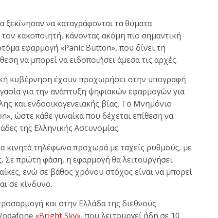
ια ξεκίνησαν να καταγράφονται τα θύματα
ε τον κακοποιητή, κάνοντας ακόμη πιο σημαντική
τόμα εφαρμογή «Panic Button», που δίνει τη
θεση να μπορεί να ειδοποιήσει άμεσα τις αρχές.
νική κυβέρνηση έχουν προχωρήσει στην υπογραφή
γασία για την ανάπτυξη ψηφιακών εφαρμογών για
λης και ενδοοικογενειακής βίας. Το Μνημόνιο
on», ώστε κάθε γυναίκα που δέχεται επίθεση να
νάδες της Ελληνικής Αστυνομίας.
ια κινητά τηλέφωνα προχωρά με ταχείς ρυθμούς, με
. Σε πρώτη φάση, η εφαρμογή θα λειτουργήσει
ναίκες, ενώ σε βάθος χρόνου στόχος είναι να μπορεί
αι σε κίνδυνο.
προσαρμογή και στην Ελλάδα της διεθνούς
 Vodafone
«Bright Sky»
, που λειτουργεί ήδη σε 10