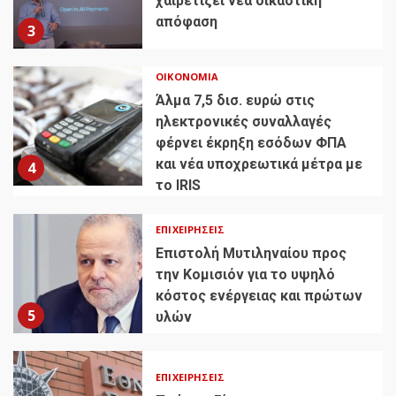
χαιρετίζει νέα δικαστική
απόφαση
3
ΟΙΚΟΝΟΜΊΑ
Άλμα 7,5 δισ. ευρώ στις
ηλεκτρονικές συναλλαγές
φέρνει έκρηξη εσόδων ΦΠΑ
και νέα υποχρεωτικά μέτρα με
4
το IRIS
ΕΠΙΧΕΙΡΉΣΕΙΣ
Επιστολή Μυτιληναίου προς
την Κομισιόν για το υψηλό
κόστος ενέργειας και πρώτων
5
υλών
ΕΠΙΧΕΙΡΉΣΕΙΣ