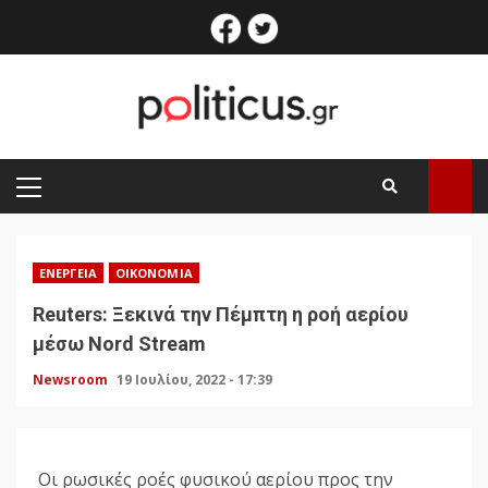
Skip
facebook
twitter
to
content
PRIMARY
MENU
ΕΝΈΡΓΕΙΑ
ΟΙΚΟΝΟΜΊΑ
Reuters: Ξεκινά την Πέμπτη η ροή αερίου
μέσω Nord Stream
Newsroom
19 Ιουλίου, 2022 - 17:39
Oι ρωσικές ροές φυσικού αερίου προς την