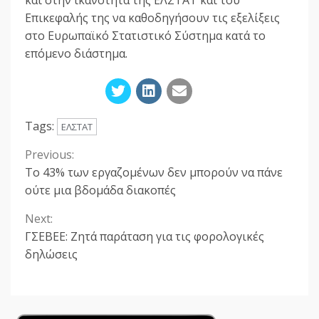
και στην ικανότητα της ΕΛΣΤΑΤ και του
Επικεφαλής της να καθοδηγήσουν τις εξελίξεις
στο Ευρωπαϊκό Στατιστικό Σύστημα κατά το
επόμενο διάστημα.
Tags:
ΕΛΣΤΑΤ
Previous:
Continue
Το 43% των εργαζομένων δεν μπορούν να πάνε
Reading
ούτε μια βδομάδα διακοπές
Next:
ΓΣΕΒΕΕ: Ζητά παράταση για τις φορολογικές
δηλώσεις