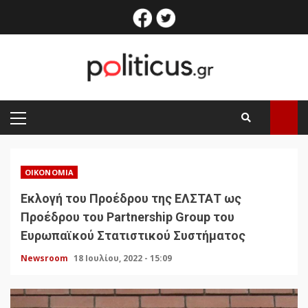
Skip
facebook
twitter
to
content
PRIMARY
MENU
ΟΙΚΟΝΟΜΊΑ
Εκλογή του Προέδρου της ΕΛΣΤΑΤ ως
Προέδρου του Partnership Group του
Ευρωπαϊκού Στατιστικού Συστήματος
Newsroom
18 Ιουλίου, 2022 - 15:09