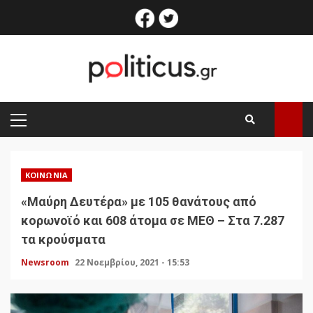
Skip
facebook
twitter
to
content
PRIMARY
MENU
ΚΟΙΝΩΝΊΑ
«Μαύρη Δευτέρα» με 105 θανάτους από
κορωνοϊό και 608 άτομα σε ΜΕΘ – Στα 7.287
τα κρούσματα
Newsroom
22 Νοεμβρίου, 2021 - 15:53