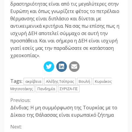
δραστηριότητας είναι από τις μεγαλύτερες στην
Ευρώπη και όπως γνωρίζετε φέτος το πετρέλαιο
θέρμανσης είναι διπλάσιο και δίνεται με
αντικειμενικά κριτήρια. Να σας πω επίσης πως η
ισχυρή ΔΕΗ αποτελεί σύμμαχο σε αυτή την
προσπάθεια. Και ναι σήμερα η ΔΕΗ είναι ισχυρή
γιατί εσείς μας την παραδώσατε σε κατάσταση
χρεοκοπίας».
Tags:
ακρίβεια
Αλέξης Τσίπρας
Βουλή
Κυριάκος
Μητσοτάκης
Πανδημία
ΣΥΡΙΖΑ-ΠΣ
Previous:
Continue
Δένδιας: Η μη συμμόρφωση της Τουρκίας με το
Reading
Δίκαιο της Θάλασσας είναι ευρωπαϊκό ζήτημα
Next: