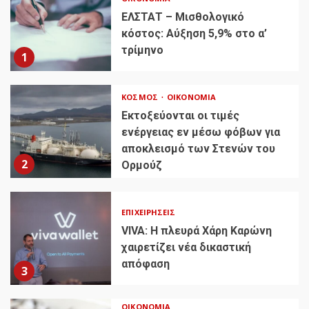
ΕΛΣΤΑΤ – Μισθολογικό
κόστος: Αύξηση 5,9% στο α’
τρίμηνο
1
ΚΌΣΜΟΣ
ΟΙΚΟΝΟΜΊΑ
Εκτοξεύονται οι τιμές
ενέργειας εν μέσω φόβων για
αποκλεισμό των Στενών του
2
Ορμούζ
ΕΠΙΧΕΙΡΉΣΕΙΣ
VIVA: Η πλευρά Χάρη Καρώνη
χαιρετίζει νέα δικαστική
απόφαση
3
ΟΙΚΟΝΟΜΊΑ