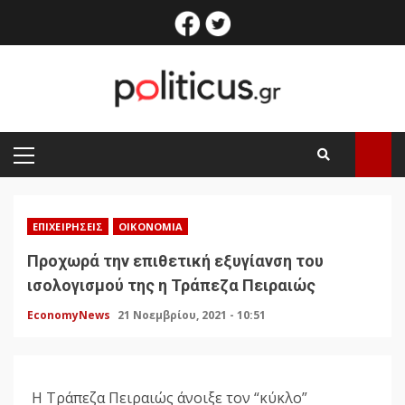
Skip
facebook
twitter
to
content
PRIMARY
MENU
ΕΠΙΧΕΙΡΉΣΕΙΣ
ΟΙΚΟΝΟΜΊΑ
Προχωρά την επιθετική εξυγίανση του
ισολογισμού της η Τράπεζα Πειραιώς
EconomyNews
21 Νοεμβρίου, 2021 - 10:51
Η Τράπεζα Πειραιώς άνοιξε τον “κύκλο”