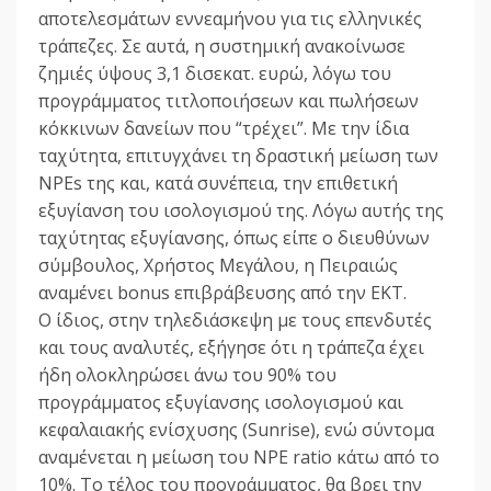
αποτελεσμάτων εννεαμήνου για τις ελληνικές
τράπεζες. Σε αυτά, η συστημική ανακοίνωσε
ζημιές ύψους 3,1 δισεκατ. ευρώ, λόγω του
προγράμματος τιτλοποιήσεων και πωλήσεων
κόκκινων δανείων που “τρέχει”. Με την ίδια
ταχύτητα, επιτυγχάνει τη δραστική μείωση των
NPEs της και, κατά συνέπεια, την επιθετική
εξυγίανση του ισολογισμού της. Λόγω αυτής της
ταχύτητας εξυγίανσης, όπως είπε ο διευθύνων
σύμβουλος, Χρήστος Μεγάλου, η Πειραιώς
αναμένει bonus επιβράβευσης από την ΕΚΤ.
Ο ίδιος, στην τηλεδιάσκεψη με τoυς επενδυτές
και τους αναλυτές, εξήγησε ότι η τράπεζα έχει
ήδη ολοκληρώσει άνω του 90% του
προγράμματος εξυγίανσης ισολογισμού και
κεφαλαιακής ενίσχυσης (Sunrise), ενώ σύντομα
αναμένεται η μείωση του NPE ratio κάτω από το
10%. Το τέλος του προγράμματος, θα βρει την