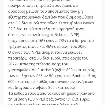
πραγματοποιεί η τράπεζα συνέβαλε στη
δραστική μείωση του αποθέματος των μη
εξυπηρετούμενων δανείων που διαμορφώθηκε
στα 5,9 δισ. ευρώ στο τέλος Σεπτεμβρίου έναντι
22,5 δισ. ευρώ στα τέλη του προηγούμενου
έτους, ενώ ο αντίστοιχος δείκτης (NPE)
υποχώρησε στο 16% έναντι 23% το α΄ 6μηνο του
τρέχοντος έτους και 46% στα τέλη του 2020.
Ο όγκος των NPEs αναμένεται να μειωθεί
περαιτέρω, στα 3,6 δισ. ευρώ, στις αρχές του
2022, μέσω της τιτλοποίησης του
χαρτοφυλακίου Sunrise 3 (αξίας 800 εκατ. ευρώ),
των πωλήσεων άλλων δύο χαρτοφυλακίων αξίας
600 εκατ. ευρώ, καθώς και οργανικών κινήσεων
και διαγραφών ύψους 800 εκατ. ευρώ.
Τα καθαρά έσοδα από τόκους επηρεάστηκαν από
τη μείωση των NPEs φτάνοντας 1,1 δισ. ευρώ,