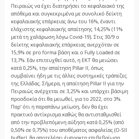
Πειραιώς να έχει διατηρήσει το κεφαλαιακό της
απόθεμα και συγκεκριμένα με συνολικό δείκτη
κεφαλαιακής επάρκειας άνω του 16%, έναντι
ελάχιστης κεφαλαιακής απαίτησης 14,25% (11%
μετά τη χαλάρωση λόγω Covid-19). Στις 30/9 ο
δείκτης κεφαλαιακής επάρκειας ανερχόταν σε
15,9% σε pro forma βάση και ο Fully Loaded σε
13,7%. Εάν επιτευχθεί αυτό, η ΕΚΤ θα μειώσει
κατά 0,25%, την απαίτηση Pillar II, όπως
συμβαίνει ήδη με τις άλλες συστημικές τράπεζες
της Ελλάδας. Σήμερα, η απαίτηση Pillar II για την
Πειραιώς ανέρχεται σε 3,25% και υπάρχει βάσιμη
προσδοκία ότι θα μειωθεί, για το 2022, στο 3%.
Παρ’ ότι η παραπάνω μείωση, δεν θα έχει
πρακτικό αντίκρισμα καθώς θα αντισταθμισθεί
από την προβλεπόμενη αύξηση κατά 0,25% (από
0,50% σε 0,75%) του αποθέματος ασφαλείας (O-SII
buffer), θα αποτελέσει έμπρακτη επιβεβαίωση