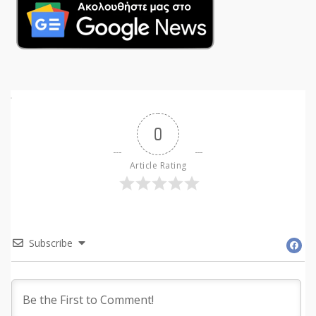
0
Article Rating
Subscribe