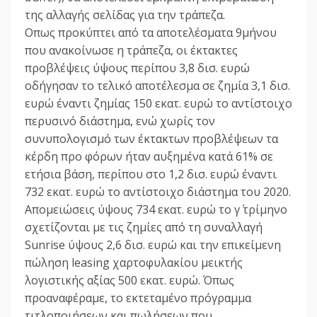
της αλλαγής σελίδας για την τράπεζα.
Οπως προκύπτει από τα αποτελέσματα 9μήνου
που ανακοίνωσε η τράπεζα, οι έκτακτες
προβλέψεις ύψους περίπου 3,8 δισ. ευρώ
οδήγησαν το τελικό αποτέλεσμα σε ζημία 3,1 δισ.
ευρώ έναντι ζημίας 150 εκατ. ευρώ το αντίστοιχο
περυσινό διάστημα, ενώ χωρίς τον
συνυπολογισμό των έκτακτων προβλέψεων τα
κέρδη προ φόρων ήταν αυξημένα κατά 61% σε
ετήσια βάση, περίπου στο 1,2 δισ. ευρώ έναντι
732 εκατ. ευρώ το αντίστοιχο διάστημα του 2020.
Απομειώσεις ύψους 734 εκατ. ευρώ το γ΄ τρίμηνο
σχετίζονται με τις ζημίες από τη συναλλαγή
Sunrise ύψους 2,6 δισ. ευρώ και την επικείμενη
πώληση leasing χαρτοφυλακίου μεικτής
λογιστικής αξίας 500 εκατ. ευρώ. Όπως
προαναφέραμε, το εκτεταμένο πρόγραμμα
τιτλοποιήσεων και πωλήσεων που