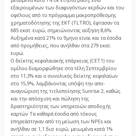
μειωμένα κατά 1% σε ετήσια βάση, ενώ
εξαιρουμένων των διαφυγόντων κερδών και του
οφέλους από το πρόγραμμα μακροπρόθεσμης
χρηματοδότησης της ΕΚΤ (TLTRO), έφτασαν τα
685 εκατ. ευρώ, σημειώνοντας αύξηση 8,6%.
Αυξημένα κατά 21% το 9μηνο είναι και τα έσοδα
από προμήθειες, που ανήλθαν στα 279 εκατ.
ευρώ.
Ο δείκτης κεφαλαιακής επάρκειας (CET1) του
ομίλου διαμορφώθηκε στα τέλη Σεπτεμβρίου
στο 11,3% και ο συνολικός δείκτης κεφαλαίων
στο 15,9%, λαμβάνοντας υπόψη την απο-
αναγνώριση της τιτλοποίησης Sunrise 2, καθώς
και την απόσχιση και πώληση της
δραστηριότητας των υπηρεσιών αποδοχής
καρτών Τα καθαρά έσοδα από τόκους
επηρεάστηκαν από τη μείωση των NPEs και
ανήλθαν σε 1,1 δισ. ευρώ, μειωμένα κατά 1%