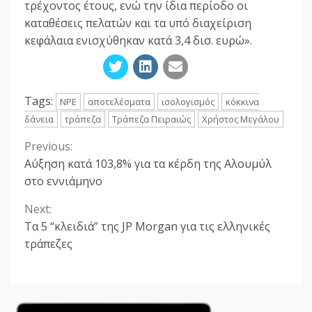
τρέχοντος έτους, ενώ την ίδια περίοδο οι
καταθέσεις πελατών και τα υπό διαχείριση
κεφάλαια ενισχύθηκαν κατά 3,4 δισ. ευρώ».
Tags:
NPE
αποτελέσματα
ισολογισμός
κόκκινα
δάνεια
τράπεζα
Τράπεζα Πειραιώς
Χρήστος Μεγάλου
Previous:
Continue
Αύξηση κατά 103,8% για τα κέρδη της Αλουμύλ
Reading
στο εννιάμηνο
Next:
Τα 5 “κλειδιά” της JP Morgan για τις ελληνικές
τράπεζες