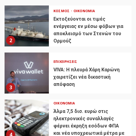
ΚΌΣΜΟΣ
ΟΙΚΟΝΟΜΊΑ
Εκτοξεύονται οι τιμές
ενέργειας εν μέσω φόβων για
αποκλεισμό των Στενών του
2
Ορμούζ
ΕΠΙΧΕΙΡΉΣΕΙΣ
VIVA: Η πλευρά Χάρη Καρώνη
χαιρετίζει νέα δικαστική
απόφαση
3
ΟΙΚΟΝΟΜΊΑ
Άλμα 7,5 δισ. ευρώ στις
ηλεκτρονικές συναλλαγές
φέρνει έκρηξη εσόδων ΦΠΑ
και νέα υποχρεωτικά μέτρα με
4