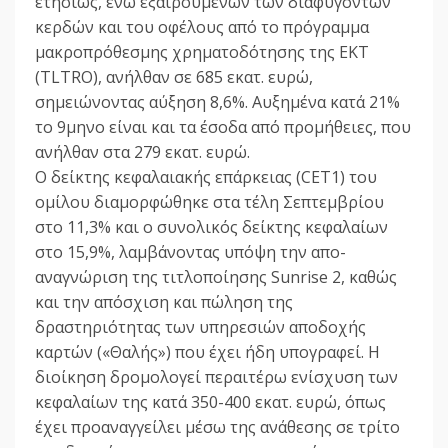
ετησίως, ενώ εξαιρουμένων των διαφυγόντων
κερδών και του οφέλους από το πρόγραμμα
μακροπρόθεσμης χρηματοδότησης της ΕΚΤ
(TLTRO), ανήλθαν σε 685 εκατ. ευρώ,
σημειώνοντας αύξηση 8,6%. Αυξημένα κατά 21%
το 9μηνο είναι και τα έσοδα από προμήθειες, που
ανήλθαν στα 279 εκατ. ευρώ.
Ο δείκτης κεφαλαιακής επάρκειας (CET1) του
ομίλου διαμορφώθηκε στα τέλη Σεπτεμβρίου
στο 11,3% και ο συνολικός δείκτης κεφαλαίων
στο 15,9%, λαμβάνοντας υπόψη την απο-
αναγνώριση της τιτλοποίησης Sunrise 2, καθώς
και την απόσχιση και πώληση της
δραστηριότητας των υπηρεσιών αποδοχής
καρτών («Θαλής») που έχει ήδη υπογραφεί. Η
διοίκηση δρομολογεί περαιτέρω ενίσχυση των
κεφαλαίων της κατά 350-400 εκατ. ευρώ, όπως
έχει προαναγγείλει μέσω της ανάθεσης σε τρίτο